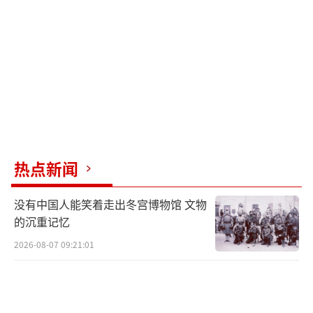
此前3月参加“火星炮-17”型洲际弹道导
弹庆功会时，金正恩曾强调，朝鲜要建设更完
善、更强大的战略力量。他表示，真正的防卫
力量就是攻击能力，拥有谁也阻挡不了的可加
工攻击力、压倒性军事力量才能防止战争，保
障国家安全，遏制和管控帝国主义的任何威胁
与恐吓。金正恩称，朝鲜会坚持不懈努力攻占
热点新闻
国防建设目标，研发出更多强有力的攻击手段
没有中国人能笑着走出冬宫博物馆 文物
来装备军队。
的沉重记忆
2026-08-07 09:21:01