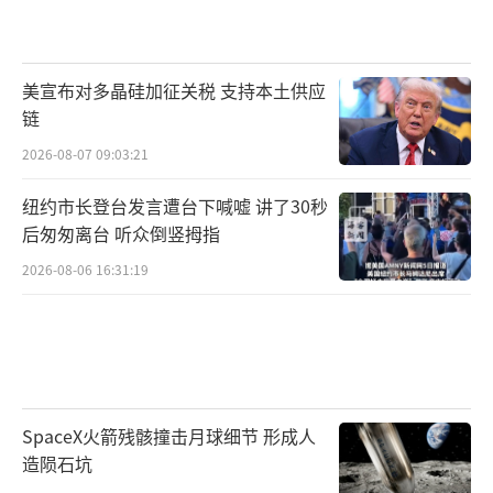
美宣布对多晶硅加征关税 支持本土供应
链
2026-08-07 09:03:21
纽约市长登台发言遭台下喊嘘 讲了30秒
后匆匆离台 听众倒竖拇指
2026-08-06 16:31:19
SpaceX火箭残骸撞击月球细节 形成人
造陨石坑