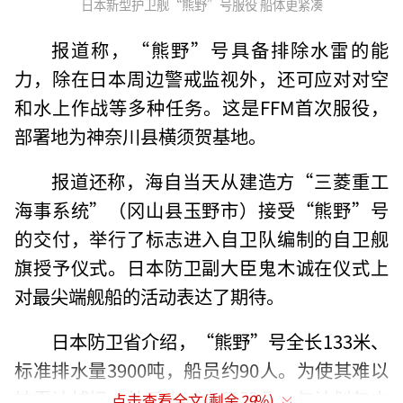
日本新型护卫舰“熊野”号服役 船体更紧凑
报道称，“熊野”号具备排除水雷的能
力，除在日本周边警戒监视外，还可应对对空
和水上作战等多种任务。这是FFM首次服役，
部署地为神奈川县横须贺基地。
报道还称，海自当天从建造方“三菱重工
海事系统”（冈山县玉野市）接受“熊野”号
的交付，举行了标志进入自卫队编制的自卫舰
旗授予仪式。日本防卫副大臣鬼木诚在仪式上
对最尖端舰船的活动表达了期待。
日本防卫省介绍，“熊野”号全长133米、
标准排水量3900吨，船员约90人。为使其难以
被雷达捕捉，外观上减少了凹凸。与计划年内
点击查看全文(剩余
29
%)