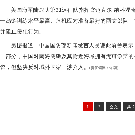
美国海军陆战队第31远征队指挥官迈克尔·纳科涅
一岛链训练水平最高、危机应对准备最好的两支部队。
并阻止侵犯行为。
另据报道，中国国防部新闻发言人吴谦此前曾表示
一部分，中国对南海岛礁及其附近海域拥有无可争辩的
议，但坚决反对域外国家干涉介入。
(
责任编辑
：
许朝
)
1
2
全文
共