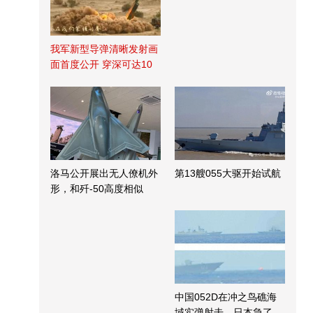
我军新型导弹清晰发射画
面首度公开 穿深可达10
米
洛马公开展出无人僚机外
第13艘055大驱开始试航
形，和歼-50高度相似
中国052D在冲之鸟礁海
域实弹射击，日本急了