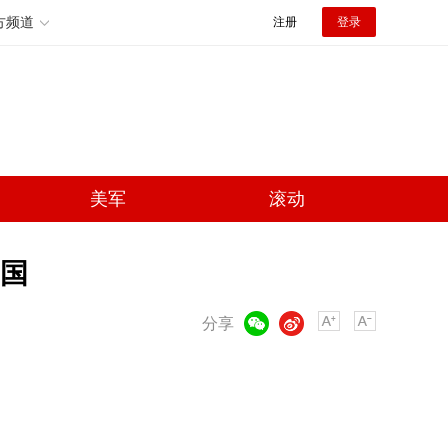
方频道
注册
登录
美军
滚动
国
微信
微博
分享