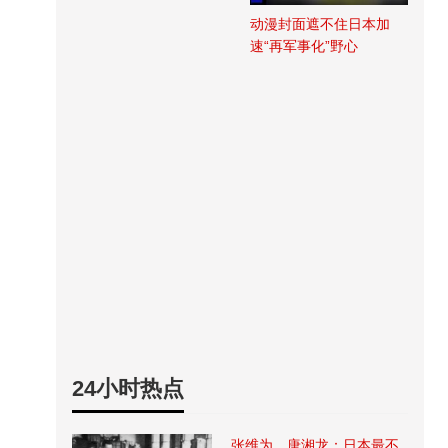
动漫封面遮不住日本加
速“再军事化”野心
24小时热点
张维为、唐湘龙：日本最不