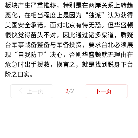
板块产生严重推移，特别是在两岸关系上转趋
恶化，在相当程度上是因为“独派”认为获得
美国安全承诺，面对北京有恃无恐。但华盛顿
很快觉得苗头不对，因此通过诸多渠道，质疑
台军事战备整备与军备投资，要求台北必须展
现“自我防卫”决心，否则华盛顿就无理由在
危急时出手援救，换言之，就是找到脱身下台
阶之口实。
1
/2
上一页
下一页