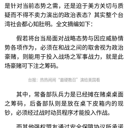
是针对当前态势之需，还是迫于美方关切与质
疑而不得不卖力演出的政治表态？其实整个台
湾社会都心知肚明。全文摘编如下：
假若将台当局面对战略态势与因应威胁情
势各项作为，必须在和战之间的取舍视为政治
豪赌，则能用于投入战场之军事战力，就是此
场豪赌可下注之筹码。
台报：热热闹闹“最硬教召”演给美国看
其中，常备部队兵力是已经摊在赌桌桌面
之筹码，后备部队则是放在桌下皮箱内的现
钞，必须经过战时动员程序才能投入作战。
而其他强权盟友通过安全保障协议所承诺