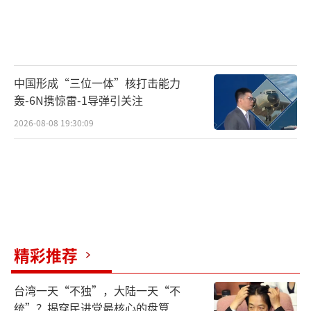
中国形成“三位一体”核打击能力
轰-6N携惊雷-1导弹引关注
2026-08-08 19:30:09
精彩推荐
台湾一天“不独”，大陆一天“不
统”？揭穿民进党最核心的盘算