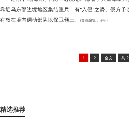
靠近乌东部边境地区集结重兵，有“入侵”之势。俄方
有权在境内调动部队以保卫领土。
(
责任编辑
：
许朝
)
1
2
全文
共
精选推荐