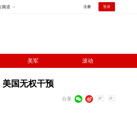
方频道
注册
登录
美军
滚动
 美国无权干预
微信
微博
分享