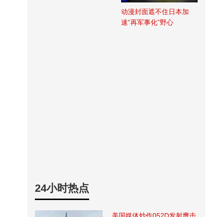
动漫封面遮不住日本加
速“再军事化”野心
24小时热点
美国媒体炒作052D发射鹰击