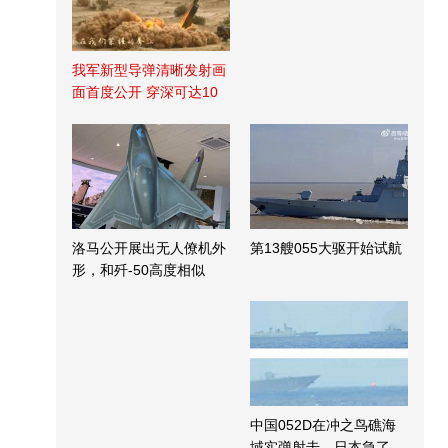
我军新型导弹清晰发射画
面首度公开 穿深可达10
米
洛马公开展出无人僚机外
第13艘055大驱开始试航
形，和歼-50高度相似
中国052D在冲之鸟礁海
域实弹射击，日本急了