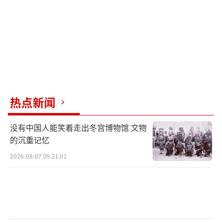
2016年，能源部与新墨西哥州就清理洛斯
阿拉莫斯国家实验室的核污染签署了协议。现
在，在设定并实现该协议里程碑式的目标方
面，能源部面临新墨西哥州的法律挑战。该州
政府官员发现，联邦政府上一财年的相关计划
存在缺陷。
热点新闻
监督机构称，直到2021年2月被新墨西哥州
没有中国人能笑着走出冬宫博物馆 文物
起诉，能源部才提议将该实验室的清理预算增
的沉重记忆
加约三分之一，而此前并没有增加预算的计
2026-08-07 09:21:01
划。
（责任编辑：许朝）