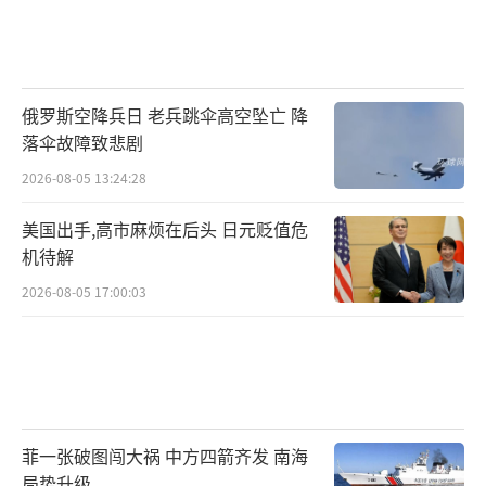
俄罗斯空降兵日 老兵跳伞高空坠亡 降
落伞故障致悲剧
2026-08-05 13:24:28
美国出手,高市麻烦在后头 日元贬值危
机待解
2026-08-05 17:00:03
菲一张破图闯大祸 中方四箭齐发 南海
局势升级