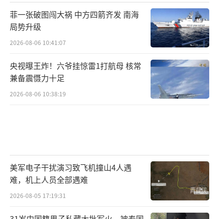
菲一张破图闯大祸 中方四箭齐发 南海
局势升级
2026-08-06 10:41:07
央视曝王炸！六爷挂惊雷1打航母 核常
兼备震慑力十足
2026-08-06 10:38:19
美军电子干扰演习致飞机撞山4人遇
难，机上人员全部遇难
2026-08-05 17:19:31
31岁中国籍男子私藏大批军火，被泰国