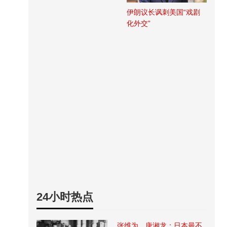
伊朗议长讽刺美国“戏剧
化外交”
24小时热点
张维为、唐湘龙：日本最不