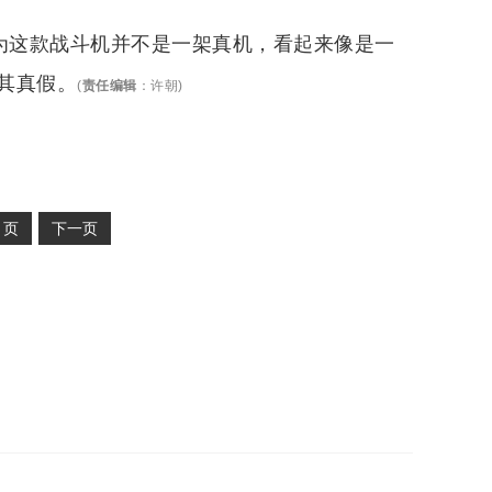
认为这款战斗机并不是一架真机，看起来像是一
其真假。
(
责任编辑
：
许朝
)
2
页
下一页