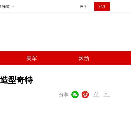
方频道
注册
登录
美军
滚动
造型奇特
微信
微博
分享