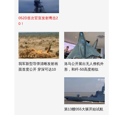
052D首次官宣发射鹰击2
0！
我军新型导弹清晰发射画
洛马公开展出无人僚机外
面首度公开 穿深可达10
形，和歼-50高度相似
米
第13艘055大驱开始试航