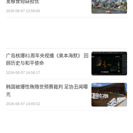
发粮食短缺担忧
不能让美国自动变得更强。美国商界、地方政府、普通消
2026-08-07 15:59:40
费者，乃至美国政治人物自身，都无法承受把中国议题无
限军事化、敌对化所带来的代价。
中国从来不惧怕竞争，但主张良性竞争；中国也不
广岛核爆81周年央视播《奥本海默》 回
回避分歧，但寻求基于共同利益的合作。中方反对的是借
顾历史与和平使命
竞争之名行遏制之实，借安全之名搞政治操弄。中美可以
2026-08-07 14:58:17
在规则下公平竞争，也必须通过对话管控分歧。那些试图
韩国被爆性贿赂世预赛裁判 足协丑闻曝
把中美关系推向悬崖的人，最终会被现实边缘化。特朗普
光
两次点名章家敦，绝非偶然，而是一个信号：靠兜售极端
2026-08-07 14:00:32
反华论调吃饭的生意，该关张了。
（本文系《环球时报》
社评）
（责任编辑：傅鑫）