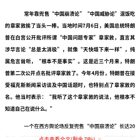
常年靠兜售“中国崩溃论”“中国威胁论”混饭吃
的章家敦挨了当头一棒。当地时间7月6日，美国总统特朗
普在白宫公开批评所谓“中国问题专家”章家敦，直言其
涉华言论“总是太消极”，就像“天快塌下来一样”，纯
属危言耸听，“根本不是事实”。这是近三个月来，特朗
普第二次公开点名批评章家敦了。今年4月份，特朗普在接
受福克斯新闻采访谈及中国话题时，也特别点了章家敦的
名。他当时表示：“我听了这个章家敦的说法，他根本不
知道自己在说什么。”
一个在西方舆论场反复兜售“中国崩溃论”长达20
多年、近年转而四处张扬“中国威胁论”、屡屡被事实打
点击查看全文(剩余
79
%)