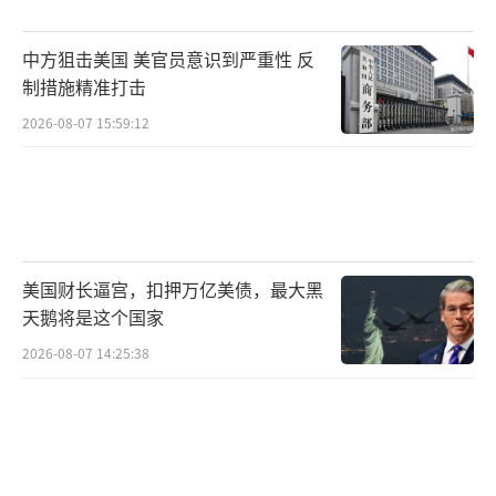
性，就越能证明某些政策的必要性。章家敦们正是这一逻
辑的忠实执行者。然而，当所有来自中国的东西都被定义
中方狙击美国 美官员意识到严重性 反
制措施精准打击
为“威胁”，任何接触都被等同于“妥协”，它与美国实
2026-08-07 15:59:12
际利益的摩擦就愈发尖锐。未来章家敦们或许还能在国会
山或保守派媒体上蹦跶几年，但他们的市场正在不断萎
缩。这类靠唱衰中国谋生的投机者最终将无利可图、彻
底“失业”，已是可预见的必然结局。
美国财长逼宫，扣押万亿美债，最大黑
天鹅将是这个国家
中国的发展，正在促使美国社会以更客观的眼光重
2026-08-07 14:25:38
新审视中国。曾以“历史终结论”闻名的福山，最近至少
两次公开承认“中国模式”的有效性。皮尤研究中心最新
民调数据显示，对中国持正面看法的美国民众较2023年近
乎翻番，说明美国社会正在抛弃章家敦们；而来自特朗普