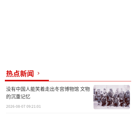
关系经历了这些年的磕磕碰碰，让美国政界越来越看清了
一个基本事实：中美必须避免走向战略对撞，否则美国要
吃大亏。中美关系的大方向已经越来越清楚，合则两利，
斗则俱伤，这一点经过多年摩擦、碰撞，正在成为双方共
识。特朗普说出的，不过是华盛顿很多人心里清楚却不肯
公开承认的事实。
热点新闻
这也释放出明确信号：谁在蓄意挑动中美走向冲突
没有中国人能笑着走出冬宫博物馆 文物
对抗，就是在给华盛顿“添乱”。“一三五中国威胁，二
的沉重记忆
四六中国崩溃”的叙事方式使得美国舆论场涉华叙事
2026-08-07 09:21:01
的“政治正确”，在过去一段时间里，建立在这样一个荒
唐前提之上：将中国描绘得越危险、越脆弱、越具威胁