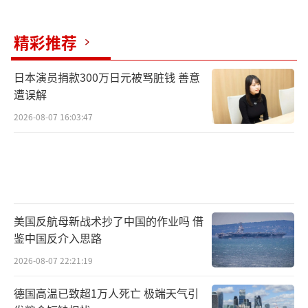
总统的否定，说明无论是“中国崩溃”还是“中国威
精彩推荐
胁”的剧本在美国最高决策层那里也已经卖不动了。哪怕
最不愿正视现实的人，现在也得掂量掂量，是否还要继续
日本演员捐款300万日元被骂脏钱 善意
遭误解
配合章家敦们的闹剧表演下去。
2026-08-07 16:03:47
今年5月，中美元首在北京会晤中达成构建中美建
设性战略稳定关系等一系列重要共识。构建建设性战略稳
定关系是两国民心所向、国际社会所盼，也是中美根本利
益之所系。美方需要进一步将元首共识落到实处，在言行
美国反航母新战术抄了中国的作业吗 借
鉴中国反介入思路
上与那些想借“反华”提升自身话语权的政客和投机者保
2026-08-07 22:21:19
持距离。美国社会终会发现，恐慌叙事不能解决产业竞争
德国高温已致超1万人死亡 极端天气引
问题，意识形态喊话不能弥补自身治理短板，打压中国也