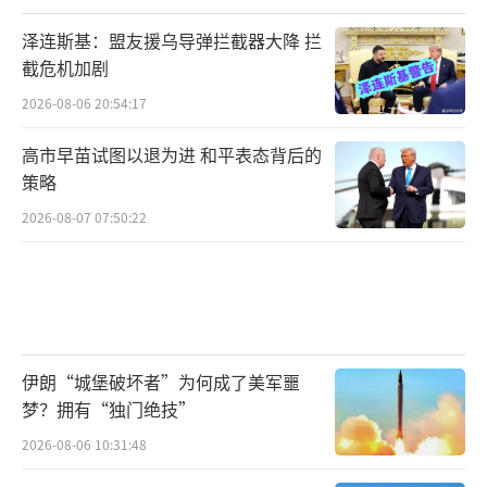
现。今天，它正演变为安全政策、产业政策、
泽连斯基：盟友援乌导弹拦截器大降 拦
技术力量与资本积累深度融合的体系。安卡拉
截危机加剧
峰会不仅讨论防御与威慑，更将揭示资本主
2026-08-06 20:54:17
义、技术与有组织暴力的未来如何深刻交织，
高市早苗试图以退为进 和平表态背后的
成为永久战争动员政治经济的又一章节。
策略
“北约3.0的真正受益者不是普通公民，而
2026-08-07 07:50:22
是那些从军费扩张中获取稳定利润的军工复合
体。吕特自己已经道出了‘国防工业革命’真
相——这场革命不是为了防御，而是为了持久的
盈利。安卡拉峰会或许会通过更多决议，但本
伊朗“城堡破坏者”为何成了美军噩
质不会改变：它是一座以安全为名、以利润为
梦？拥有“独门绝技”
实的投资基金，而威胁恰恰被这一体系本身不
2026-08-06 10:31:48
断制造和放大。”