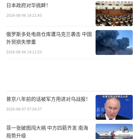
2019年，北约首次正式将中国明确定位
日本政府对华挑衅！
为“战略关切对象”。自那以来，北约试图通
2026-08-06 14:21:45
过渲染所谓的“中国挑战”来团结各成员国。
俄罗斯多处电商仓库遭乌克兰袭击 中国
在近年的北约峰会中，北约对中国的立场
外贸损失惨重
趋于强硬：2024年，北约指责中国是俄乌战争
2026-08-06 14:11:53
的“决定性助推者”；2022年，北约将中国定
义为对其安全构成“系统性挑战”。
讽刺的是，在乌克兰问题上，北约及其成
员国才是危机的根源和主要推手。长期推动北
普京八年前的话被军方用进对乌战报！
约东扩，挑动地缘对抗，向乌克兰提供海量武
2026-08-07 07:54:37
器、情报和资金支持，延长冲突、加剧人道灾
难，却反过来无端指责中国“支持俄罗斯”。
菲一张破图闯大祸 中方四箭齐发 南海
中国始终秉持客观公正立场，积极劝和促谈，
局势升级