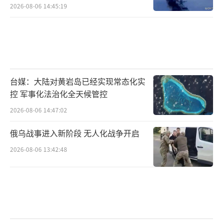
2026-08-06 14:45:19
为“纸老虎”，最引人注目的是今年3月，在成
员国拒绝支持华盛顿在中东的战争努力或协助
重开霍尔木兹海峡之后。
当被问及美国施压欧洲盟友承担更多自身
台媒：大陆对黄岩岛已经实现常态化实
防务责任是会加强还是会削弱联盟时，吕特表
控 军事化法治化全天候管控
示，华盛顿所做的实际上是重新评估其在两线
2026-08-06 14:47:02
冲突（例如印太和欧洲-大西洋同时爆发战争）
情况下能为北约提供什么。他表示，这种评估
俄乌战事进入新阶段 无人化战争开启
将使联盟“更强大”，而非“重大下滑”，并
2026-08-06 13:42:48
将北约目前的变化描述为“转型性”的，称这
将使其更具可持续性。
不提中国，不会干活