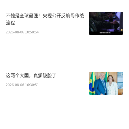
需”，从而更好地平衡防务分担责任与乌克兰
安全负担。对于本周北约峰会上缺席的“印太
不愧是全球最强！央视公开反航母作战
四国”（IP4）伙伴国（澳大利亚、日本、新西
流程
兰和韩国）的领导人，他表示并不担忧，并称
2026-08-06 10:50:54
与四国保持着“非常紧密的合作”。与去年在
海牙举行的北约峰会类似，今年大多数印太四
国领导人决定缺席，仅韩国总统李在明预计将
出席安卡拉峰会。
这两个大国，真撕破脸了
今年的北约峰会有可能成为落实去年海牙
2026-08-06 16:30:51
峰会设定的国防开支占GDP 5%目标的场合。
吕特表示，在为期十年的计划仅过去一年后，
成员国和加拿大已将其GDP的约4%用于国防，
其中“核心防务能力”增加了近20%。吕特
称，在多年投资不足之后，北约正在借助欧洲