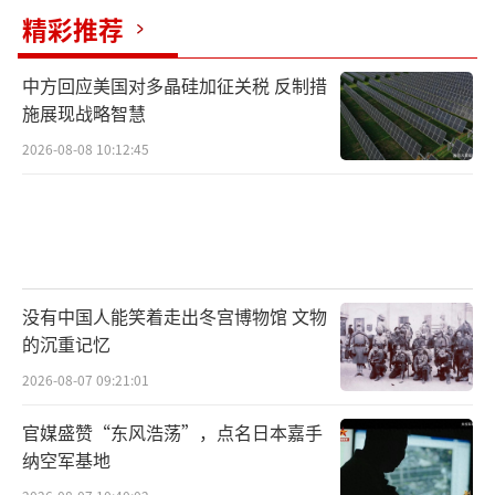
精彩推荐
美国“商业内幕”网站解释称，五角大楼
中方回应美国对多晶硅加征关税 反制措
之所以非常紧张伊朗在霍尔木兹海峡的布雷行
施展现战略智慧
动，是因为美国海军自身扫雷能力的严重不
2026-08-08 10:12:45
足。报道称，曾作为美军扫雷主力的“复仇
者”级扫雷舰，在1991年海湾战争中成功排除
超过1000枚各式水雷，但如今它们平均舰龄已
超35年，严重老化。此前常驻巴林的4艘“复仇
者”级扫雷舰已于2025年全部退役，目前美国
没有中国人能笑着走出冬宫博物馆 文物
海军仅剩的最后4艘“复仇者”级扫雷舰部署在
的沉重记忆
驻日美军基地，计划在2027年退役。用于航空
2026-08-07 09:21:01
扫雷的MH-53E“海龙”重型直升机也已逐步停
官媒盛赞“东风浩荡”，点名日本嘉手
产和退役，进一步削弱了美军的立体扫雷能
纳空军基地
力。