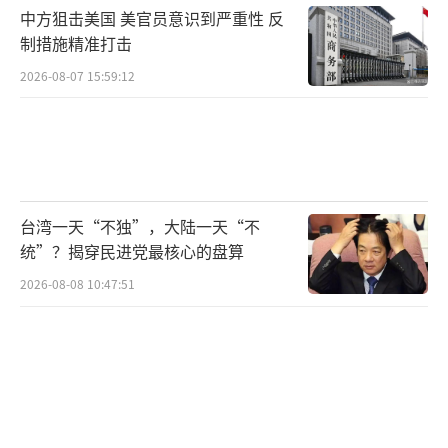
发、磁引信或者声纹等不同引爆模式，增加了
中方狙击美国 美官员意识到严重性 反
扫雷的复杂程度。英国海军中校杰玛·布里顿
制措施精准打击
告诉美联社，可能首先需要在霍尔木兹海峡清
2026-08-07 15:59:12
理出一条通航通道，让被困船只离开；随后再
清理反方向的通道，允许后续船只进入海峡。
她强调，清除整个海峡的水雷可能需要数月甚
至数年。
台湾一天“不独”，大陆一天“不
统”？揭穿民进党最核心的盘算
即便费尽周折完成了霍尔木兹海峡的扫雷
工作，伊朗也能轻松地再次布雷。据美国《华
2026-08-08 10:47:51
尔街日报》报道，伊朗海军大部分吨位较大的
水面舰艇已在美军空袭中被摧毁，如今主要依
靠身穿潜水服的士兵，乘坐外形酷似普通渔船
的小艇布设水雷。这些小艇“难以被识别和消
灭”。