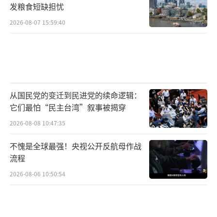
是未知数。
发粮食短缺担忧
2026-08-07 15:59:40
盟友拒绝直接参与扫雷
在自身扫雷能力不足的情况下，美军想要
清除霍尔木兹海峡中的水雷，就不得不求助于
盟友。但到目前为止还没有其他国家表示愿意
从国民党的变迁到民进党的续命逻辑：
在冲突尚未平息的情况下，直接协助美军扫
它们最怕“民主台湾”叙事被揭穿
雷。
2026-08-08 10:47:35
BBC称，数百名英国水兵正在直布罗陀附
不愧是全球最强！央视公开反航母作战
近的“莱姆湾”号船坞登陆舰待命，该舰载有
流程
带声呐设备的反水雷无人潜航器。后者能利用
2026-08-06 10:50:54
传感器拍摄水下影像，探测和定位水雷位置，
从而为远距离清除水雷提供指引。“莱姆
湾”号则可以停留在相对安全的雷区外，减少