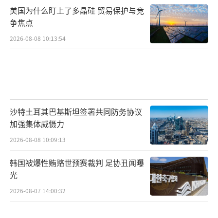
舰无法探测水雷一样，扫雷舰也无法进行空
美国为什么盯上了多晶硅 贸易保护与竞
战。”此外，该舰在霍尔木兹海峡的扫雷任务
争焦点
还需要在德国宪法和德国联邦宪法法院裁决所
2026-08-08 10:13:54
规定的条件下进行。
（责任编辑：傅鑫）
沙特土耳其巴基斯坦签署共同防务协议
加强集体威慑力
2026-08-08 10:09:13
韩国被爆性贿赂世预赛裁判 足协丑闻曝
光
2026-08-07 14:00:32