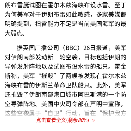
朗布雷艇试图在霍尔木兹海峡布设水雷。至于
为何美军对于伊朗布雷如此敏感，多家美媒都
明确提到，扫雷能力不足是当前美国海军的最
大弱点。
据英国广播公司（BBC）26日报道，美军
对伊朗南部发动新一轮空袭，目标包括伊朗的
导弹发射阵地以及试图布设水雷的船只。霍金
斯称，美军“摧毁”了两艘被发现在霍尔木兹
海峡布雷的伊斯兰革命卫队船只。此外，美军
还摧毁了伊朗南部港口城市阿巴斯港的一个防
空导弹阵地。美国中央司令部在声明中宣称，
这些空袭属于“自卫”行动，旨在“保护我方
点击查看全文(剩余
86
%)
部队免受伊朗部队带来的威胁”。