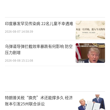
印度暴发罕见传染病 22名儿童不幸遇难
2026-08-07 14:58:39
乌弹道导弹拦截效率暴跌有何影响 防空
压力剧增
2026-08-08 15:11:08
特朗普关税“换壳”术还能撑多久 经济
账本引发25州联合诉讼