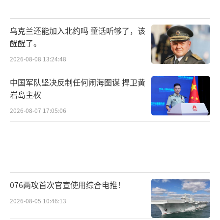
触发水雷的危险。但英国官员表示，任何旨在
确保霍尔木兹海峡安全的行动，“都必须在敌
乌克兰还能加入北约吗 童话听够了，该
醒醒了。
对行动结束且相关停火协议达成之后才能开
始”。
2026-08-08 13:24:48
中国军队坚决反制任何闹海图谋 捍卫黄
德国海军“富尔达”号扫雷舰已从位于波
岩岛主权
罗的海的海军基地启航，前往地中海，初期将
2026-08-07 17:05:06
编入北约的一个反水雷舰队。该舰配备了用于
搜索和摧毁水雷的高度专业化设备，可为反水
雷行动提供重要支援。但德国第三扫雷中队指
挥官冯·普特卡默明确表示，只有在提供充分
保护的情况下，才能在雷区执行危险任
076两攻首次官宣使用综合电推！
务。“也就是说，只有在能够排除陆地和空中
2026-08-05 10:46:13
威胁的情况下，才能部署扫雷部队。就像护卫