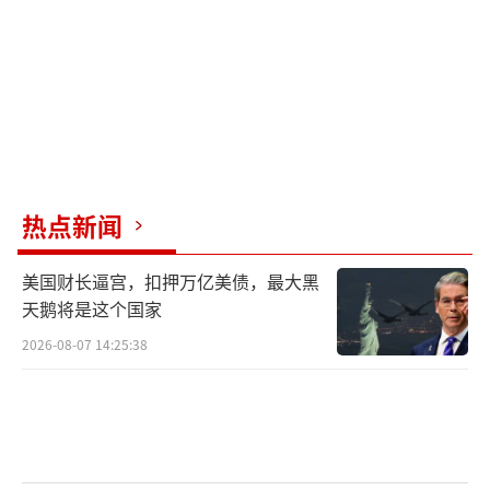
水面舰艇在霍尔木兹海峡的多个区域布雷，试
图控制这一重要水道的通行。全球约1/5的石油
和液化天然气运输要经过该海峡。
为何美军紧张伊朗布雷
美国军方对于伊朗布雷行动如此敏感，其
热点新闻
实早有征兆。美国总统特朗普4月在社交媒体上
宣称：“我已经命令美国海军，凡是向霍尔木
美国财长逼宫，扣押万亿美债，最大黑
兹海峡水域投放水雷的船只——无论这些船只多
天鹅将是这个国家
么小——都必须被击沉，绝不能有任何犹豫。”
2026-08-07 14:25:38
《独立报》称，伊朗至少拥有2000枚不同
类型的水雷，包括传统的锚雷、沉底雷和更先
进的火箭助推上升式水雷，它们可能采用触