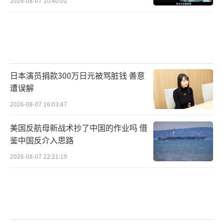
2026-08-07 10:40:02
按照此前五角大楼的规划，扫雷任务本应
该由搭载扫雷任务模块的濒海战斗舰和多种无
人扫雷系统接管，但测试显示它们的技术还远
未成熟。美国“动力”网站“战区”频道引用
日本演员捐款300万日元被骂脏钱 善意
美军内部报告的评估称，濒海战斗舰搭载的扫
遭误解
雷系统准备时间长达数小时，声呐在复杂环境
2026-08-07 16:03:47
下探测效果不佳。该舰配备的AN/AQS-20水雷
探测系统进行水雷的视觉确认也颇具挑战
美国反航母新战术抄了中国的作业吗 借
鉴中国反介入思路
性，“即使是在相对平静的南加州水域也容易
2026-08-07 22:21:19
出错”。该报告还强调了模块中包含的扫雷系
统以及部署和回收这些系统所需设备的多个潜
在“单点故障”。“濒海战斗舰被设计为多任
务平台……舰员会因为其他任务而分散精力，