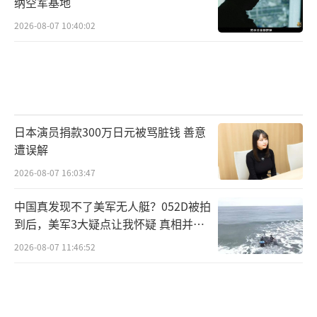
纳空军基地
的战友们也一次次站上大国外交第一线，他们
2026-08-07 10:40:02
的勤务更加密集，训练和保障任务也更加紧
凑。
在刘朕呈看来，这份忙碌背后，是一名中
国军人亲历国家外交现场的骄傲。“我认为，
日本演员捐款300万日元被骂脏钱 善意
越来越频繁的外交活动，彰显了我国综合国力
遭误解
不断提升。”刘朕呈表示，自己将继续站好每
2026-08-07 16:03:47
一班岗。“作为一名中国军人，在接下来的各
中国真发现不了美军无人艇？052D被拍
项勤务中，我有信心、有能力完成好每一场任
到后，美军3大疑点让我怀疑 真相并非
务，继续展示好中国军人的形象，也展示好大
如此
2026-08-07 11:46:52
国外交的形象。”刘朕呈称。
（责任编辑：傅鑫）