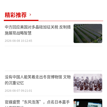
间，身材必须匀称挺拔，不能过胖，也不能过
瘦。入选之后，等待他们的是日复一日的高强
精彩推荐
度训练。为贴近真实任务环境，训练中还会设
中方回应美国对多晶硅加征关税 反制措
置强风、噪声等模拟情况，要求礼兵在干扰和
施展现战略智慧
压力下依然保持标准军姿、稳定身形和最佳军
2026-08-08 10:12:45
人形象。由于担负任务特殊，执勤官兵要
求“夏不穿单、冬不穿棉”，礼服和军靴是他
们的标配。
正在执行任务的执勤官兵图片来源：武警
没有中国人能笑着走出冬宫博物馆 文物
北京总队某部
的沉重记忆
过去半年间，联合国安理会“五常”国家
2026-08-07 09:21:01
中，已有四国元首或政府首脑访问北京。随着
官媒盛赞“东风浩荡”，点名日本嘉手
一批批外国元首和政要接连来华，刘朕呈和他