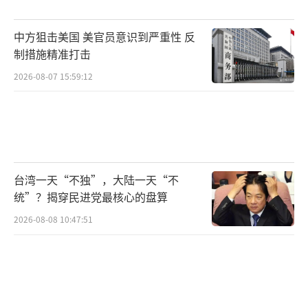
牢牢地稳住。”刘朕呈称。
对于自己的执勤画面在海外社交平台引发
中方狙击美国 美官员意识到严重性 反
制措施精准打击
广泛关注，刘朕呈坦言，这对他来说有些意
外。“因为对我们而言，这只是一次普通执
2026-08-07 15:59:12
勤，就跟日常训练一样。”他进一步介绍称，
在平日的训练里，他和战友都是按照“实
战”标准开展，只有这样，在真正执行任务时
才能保持平稳心态，从容完成每一次勤务。
台湾一天“不独”，大陆一天“不
统”？揭穿民进党最核心的盘算
正在执行任务的执勤官兵图片来源：武警
2026-08-08 10:47:51
北京总队某部
在采访过程中，记者了解到，要成为一
名“国门”礼兵，必须经过严格的选拔。首先
是外形条件上，要求身高在1.85米至1.90米之