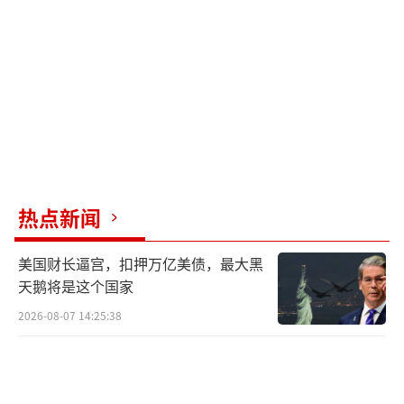
“我站在那里不仅代表我自己一个人，更
代表着中国军人的形象。这相当于在大国外交
中递出的一张‘名片’，所以我必须保持屹立
不倒的姿态。”刘朕呈告诉《环球时报》记
者。
正在执行任务的执勤官兵图片来源：武警
热点新闻
北京总队某部
回忆起当时的情景，刘朕呈介绍称，当
美国财长逼宫，扣押万亿美债，最大黑
天鹅将是这个国家
时，“空军一号”距离自己最近时不足20米，
专机发动机巨大的噪音会带来听觉上的冲击，
2026-08-07 14:25:38
发动机排出的热浪也在拍打他的后背，“但我
们平时训练时，会强化身体稳定性，能将自己