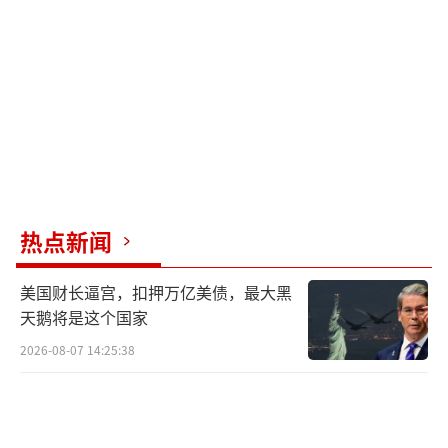
S-125“涅瓦河”导弹系统（北约代号SA-
3“果阿”）是一款专为对抗低空飞行飞机而设
计的地对空导弹系统。该系统采用两级固体燃
料导弹，通过地面雷达进行指令制导。在其诞
生年代，S-125系统拥有世界领先的抗电子对抗
能力和对机动目标的打击效能。
热点新闻
后续改进型号S-125M及S-125M1进一步提
升了系统性能。其中M1型采用升级的5V27系列
美国财长逼宫，扣押万亿美债，最大黑
导弹、改进的雷达制导系统，并将交战范围扩
天鹅将是这个国家
大至35公里。据报道，古巴所装备的改进型S-1
2026-08-07 14:25:38
25系统还配备了光学或电视跟踪系统，使其能
够在强干扰环境下作战，甚至在无需持续发射
雷达信号的情况下进行有限的“静默”交战。