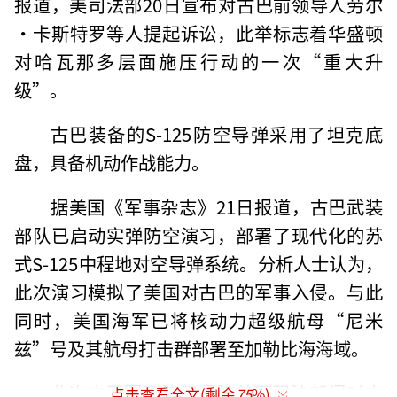
报道，美司法部20日宣布对古巴前领导人劳尔
·卡斯特罗等人提起诉讼，此举标志着华盛顿
对哈瓦那多层面施压行动的一次“重大升
级”。
古巴装备的S-125防空导弹采用了坦克底
盘，具备机动作战能力。
据美国《军事杂志》21日报道，古巴武装
部队已启动实弹防空演习，部署了现代化的苏
式S-125中程地对空导弹系统。分析人士认为，
此次演习模拟了美国对古巴的军事入侵。与此
同时，美国海军已将核动力超级航母“尼米
兹”号及其航母打击群部署至加勒比海海域。
此次古巴军事演习紧随美国司法部门对古
点击查看全文(剩余
75
%)