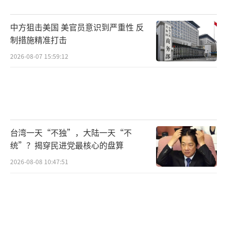
目前，S-125系统仍在包括乌克兰、塞尔维
中方狙击美国 美官员意识到严重性 反
亚和埃及在内的多个国家服役。不过《军事杂
制措施精准打击
志》称，除非其雷达和数据链系统进行了未知
2026-08-07 15:59:12
的现代化升级，否则该系统对抗美国现代电子
战能力的效果预计将受到极大限制。
S-125M/M1至今仍是古巴防空力量的中坚
装备，这一现实反映出古巴自冷战结束以来几
台湾一天“不独”，大陆一天“不
乎未进行任何重大军事装备采购的困境。古巴
统”？揭穿民进党最核心的盘算
不仅缺乏如2K12KuB或S-300PT等冷战后期更
2026-08-08 10:47:51
先进的系统，而且其战斗机机队虽然曾拥有拉
丁美洲最先进的战斗机，但如今随着飞机老化
和作战部队大幅缩减，其所能提供的支援能力
也已显著下降。