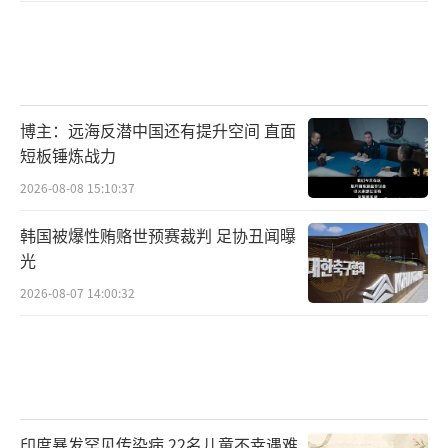
博主：远海反潜中国还有提升空间 直面
短板锤炼战力
2026-08-08 15:10:37
韩国被爆性贿赂世预赛裁判 足协丑闻曝
光
2026-08-07 14:00:32
印度暴发罕见传染病 22名儿童不幸遇难