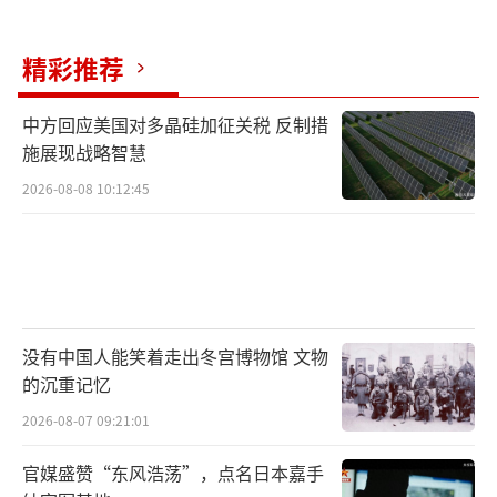
尽管如此，古巴国防部门在S-125武器库的
精彩推荐
现代化改造方面取得了一定成就，例如将发射
器和雷达集成到T-55坦克底盘上，从而提高了
中方回应美国对多晶硅加征关税 反制措
其机动性和生存能力。
施展现战略智慧
2026-08-08 10:12:45
古巴防空能力曾经是拉丁美洲最强大的防
空力量之一，曾多次击落包括U-2侦察机在内的
美国军用飞机。但自冷战结束以来，这一能力
已显著下滑。《军事杂志》指出，如果在当前
局势下，古巴能够成功阻止美国可能的入侵行
没有中国人能笑着走出冬宫博物馆 文物
动，那么这种外部威胁很可能会反过来促使古
的沉重记忆
巴加大投入，推动国防现代化建设的进程。
（责
2026-08-07 09:21:01
任编辑：傅鑫）
官媒盛赞“东风浩荡”，点名日本嘉手