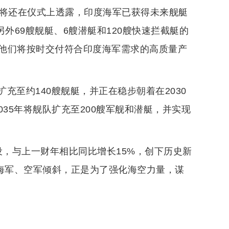
中将还在仪式上透露，印度海军已获得未来舰艇
另外69艘舰艇、6艘潜艇和120艘快速拦截艇的
他们将按时交付符合印度海军需求的高质量产
充至约140艘舰艇，并正在稳步朝着在2030
035年将舰队扩充至200艘军舰和潜艇，并实现
防建设，与上一财年相比同比增长15%，创下历史新
向海军、空军倾斜，正是为了强化海空力量，谋