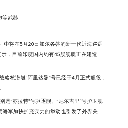
炮等武器。
yan）中将在5月20日加尔各答的新一代近海巡逻
仪式上表示，目前印度国内约有45艘舰艇正在建造
战略核潜艇“阿里达曼”号已经于4月正式服役，
。
别是“苏拉特”号驱逐舰、“尼尔吉里”号护卫舰
印度海军加快扩充实力的举动也引发了外界关