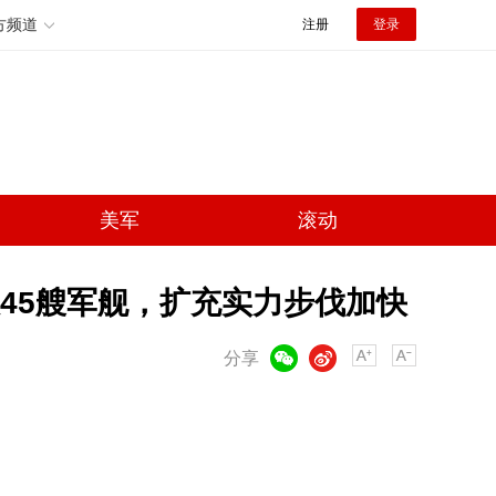
方频道
注册
登录
美军
滚动
45艘军舰，扩充实力步伐加快
微信
微博
分享