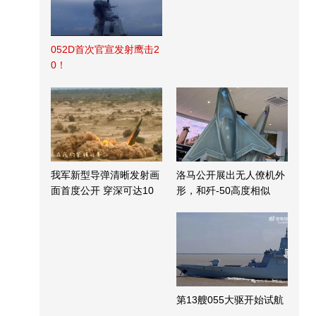
052D首次官宣发射鹰击2
0！
我军新型导弹清晰发射画
洛马公开展出无人僚机外
面首度公开 穿深可达10
形，和歼-50高度相似
米
第13艘055大驱开始试航