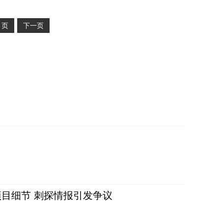
2
页
下一页
目细节 刺探情报引发争议