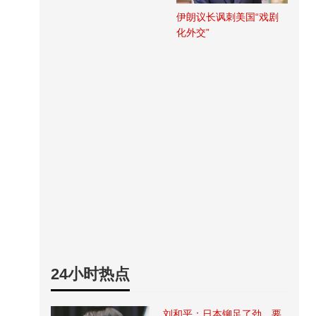
伊朗议长讽刺美国“戏剧
化外交”
24小时热点
刘和平：日本铆足了劲，要