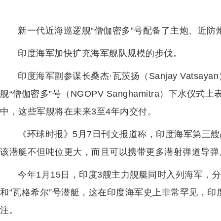
新一代近海巡逻舰“僧伽密多”号配备了主炮、近防
印度海军加快扩充海军舰队规模的步伐。
印度海军副参谋长桑杰·瓦茨扬（Sanjay Vatsa
舰“僧伽密多”号（NGOPV Sanghamitra）下水
中，这些军舰将在未来3至4年内交付。
《环球时报》5月7日刊文报道称，印度海军第三艘
该潜艇不但吨位更大，而且可以携带更多潜射弹道导弹
今年1月15日，印度3艘主力舰艇同时入列海军，分
和“瓦格希尔”号潜艇，这在印度海军史上非常罕见，
注。