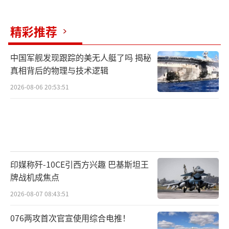
5”号火箭可直接沿用其原有发射工位。
动力系统是“联盟5”号火箭的核心优势，
精彩推荐
也是区别于“天顶号”火箭的关键所在。“天
中国军舰发现跟踪的美无人艇了吗 揭秘
顶号”火箭第一级采用的RD-171液体发动机由
真相背后的物理与技术逻辑
乌克兰南方设计局研制，而“联盟5”号火箭的
2026-08-06 20:53:51
第一级则采用了1台由俄罗斯自主研制的RD-17
1MV液体发动机，从控制系统到核心部件均摆
脱了对乌克兰技术依赖，彻底解决了火箭发动
机被“卡脖子”问题。
印媒称歼-10CE引西方兴趣 巴基斯坦王
RD-171MV发动机自重10.3吨，采用液氧煤
牌战机成焦点
油作为推进剂并配备四个燃烧室，海平面推力7
2026-08-07 08:43:51
40吨，真空推力806吨，是目前世界上推力最大
的液体火箭发动机。“联盟5”号火箭第二级采
076两攻首次官宣使用综合电推！