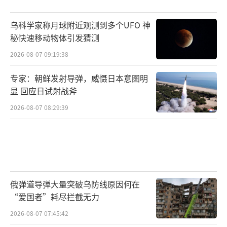
近年来，全球卫星星座组网进入高速发展
乌科学家称月球附近观测到多个UFO 神
阶段，美、中、欧等国家和地区纷纷加速布局
秘快速移动物体引发猜测
低轨卫星星座，广泛应用于通信、导航、侦察
2026-08-07 09:19:38
等领域。俄罗斯作为传统航天强国，也在加快
专家：朝鲜发射导弹，威慑日本意图明
推进卫星星座组网建设，但高昂的发射成本成
显 回应日试射战斧
为制约大规模星座组网的瓶颈之一。“联盟
2026-08-07 08:29:39
5”号火箭的出现，破解了这一痛点。
“联盟5”号火箭从研制之初就以“低成
本、高性价比”为目标，通过简化结构设计、
实现零部件国产化等措施，将单次发射成本控
俄弹道导弹大量突破乌防线原因何在
制在4000万美元以内，不仅低于俄罗斯现
“爱国者”耗尽拦截无力
役“联盟2.1B”火箭的发射价格，也远低于欧
2026-08-07 07:45:42
洲“阿里安6”火箭超过1亿欧元的发射价格，