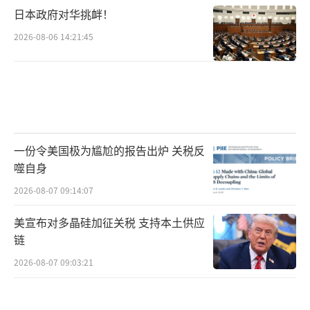
日本政府对华挑衅！
这一优势使其成为俄罗斯航天器发射的优先选
择。
2026-08-06 14:21:45
“联盟5”号火箭凭借较低的发射成本，具
备大规模卫星星座组网的批量发射能力。
根据俄罗斯国家航天集团规划，到2030年
一份令美国极为尴尬的报告出炉 关税反
俄罗斯将建成由180颗低轨卫星组成的“球
噬自身
体”星座，覆盖通信、导航、遥感等领域，
2026-08-07 09:14:07
而“联盟5”号火箭将承担该星座80%以上的发
射任务。凭借约18吨的近地轨道运力，该火箭
美宣布对多晶硅加征关税 支持本土供应
可一次性发射多颗卫星，大幅提升星座组网效
链
率，进一步降低组网总成本。
2026-08-07 09:03:21
更值得关注的是，“联盟5”号火箭凭借低