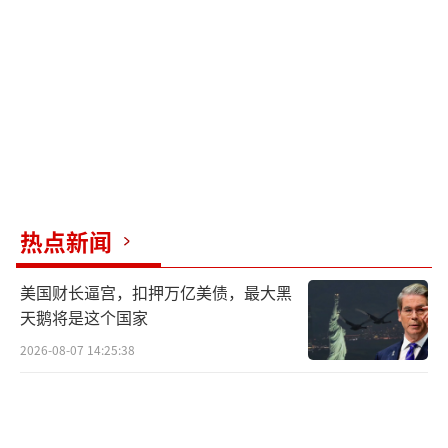
“马克兰”号由巨型油轮改造而来，具备
支援直升机起降以及为特种作战部队提供母舰
保障的能力。其满载排水量约12.1万吨，是当
前全球海军中吨位最大的舰艇之一。
停泊在阿巴斯港的伊朗海上基地舰“马克
兰”号社交媒体
热点新闻
美国中央司令部此前还单独确认，在行动
初期阶段，一艘“贾马兰”级护卫舰在伊朗东
美国财长逼宫，扣押万亿美债，最大黑
天鹅将是这个国家
南部港口恰赫巴哈尔被击沉。该型舰艇为伊朗
国产水面作战舰，排水量约1500吨，舰长95
2026-08-07 14:25:38
米，装备反舰导弹、防空导弹和鱼雷发射装
置。