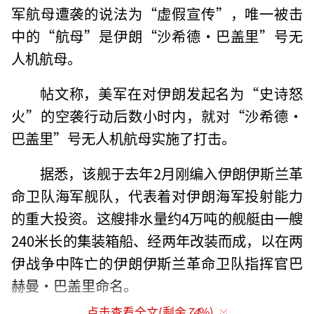
军航母遭袭的说法为“虚假宣传”，唯一被击
中的“航母”是伊朗“沙希德·巴盖里”号无
人机航母。
帖文称，美军在对伊朗发起名为“史诗怒
火”的空袭行动后数小时内，就对“沙希德·
巴盖里”号无人机航母实施了打击。
据悉，该舰于去年2月刚编入伊朗伊斯兰革
命卫队海军舰队，代表着对伊朗海军投射能力
的重大投资。这艘排水量约4万吨的舰艇由一艘
240米长的集装箱船、经两年改装而成，以在两
伊战争中阵亡的伊朗伊斯兰革命卫队指挥官巴
赫曼·巴盖里命名。
点击查看全文(剩余
74
%)