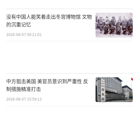
商业卫星图像显示，位于科纳拉克海军基
地的军港码头升起烟雾，该舰当时正停泊于
没有中国人能笑着走出冬宫博物馆 文物
的沉重记忆
此。据报道，“贾马兰”级舰艇构成伊朗水面
舰队的核心力量，在此次损失前仅完成建造6
2026-08-07 09:21:01
艘。
3日，美国中央司令部在另一篇帖子中宣
称，“两天前，伊朗政权在阿曼湾还拥有11艘
舰船，如今已降为零。数十年来，伊朗政权在
中方狙击美国 美官员意识到严重性 反
制措施精准打击
阿曼湾骚扰、袭击国际航运的行为屡见不鲜。
2026-08-07 15:59:12
这样的日子已经结束。在过去的80多年里，海
上航行自由一直是美国及全球经济繁荣的重要
基石。美军将继续予以捍卫”。
此前一天，美国总统特朗普称，在“史诗