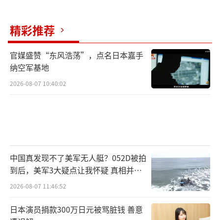
怒火”行动中，已有10艘伊朗舰船被“击
毁”。
精彩推荐
当地时间2月28日上午，美国和以色列联手
官媒盛赞“东风浩荡”，点名日本嘉手
对伊朗发起大规模军事行动。伊朗随后对美国
纳空军基地
在海湾地区的军事基地和以色列发起还击。
2026-08-07 10:40:02
美国方面将此次军事行动命名为“史诗怒
火”。特朗普声称，美国正在伊朗展开“大规
模的持续军事行动”，要将伊朗导弹工业“夷
为平地”，并呼吁伊朗人在美国军事行动结束
中国真发现不了美军无人艇？052D被拍
后“接管政府”。
到后，美军3大疑点让我怀疑 真相并非
（责任编辑：傅鑫）
如此
2026-08-07 11:46:52
日本演员捐款300万日元被骂脏钱 善意