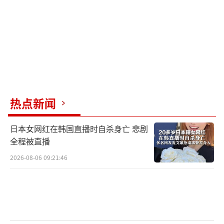
这则新闻的内容是，高市早苗在2024年日
本自民党总裁选举期间，曾疯狂砸了8384万日
元（约381万元人民币）用于宣传自己，但最终
还是输给了石破茂，而且石破茂的宣传开销仅
为42万日元（约1.9万元人民币）。
然而，在过去的这个周末里，这则新闻的
热点新闻
评论区同样被不少日本右翼分子“攻陷”。而
且，就像《日本经济新闻》遭到的攻击一样，
日本女网红在韩国直播时自杀身亡 悲剧
全程被直播
《每日新闻》也被扣上了一顶“通中”的大帽
子。
2026-08-06 09:21:46
对此，有网民担心地认为，如果这种情况
再发展下去，日本恐怕真离军国主义的死灰复
燃不远了……
（责任编辑：许朝）