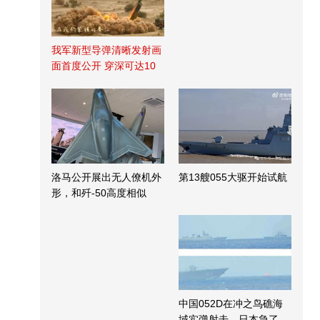
我军新型导弹清晰发射画
面首度公开 穿深可达10
米
洛马公开展出无人僚机外
第13艘055大驱开始试航
形，和歼-50高度相似
中国052D在冲之鸟礁海
域实弹射击，日本急了