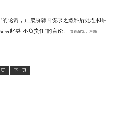
际”的论调，正威胁韩国谋求乏燃料后处理和铀
表此类“不负责任”的言论。
(
责任编辑
：
许朝
)
2
页
下一页