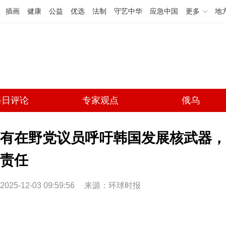
插画
健康
公益
优选
法制
守艺中华
应急中国
更多
地
每日评论
专家观点
俄乌
有在野党议员呼吁韩国发展核武器，
责任
2025-12-03 09:59:56
来源：环球时报