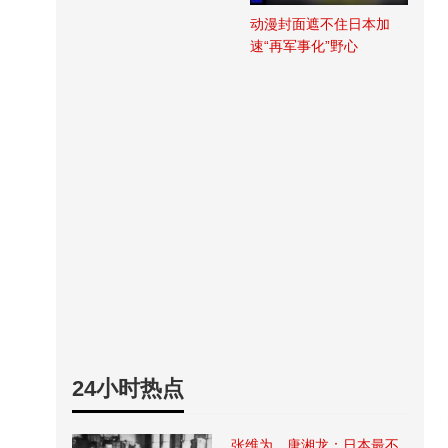
动漫封面遮不住日本加
速“再军事化”野心
24小时热点
张维为、唐湘龙：日本最不