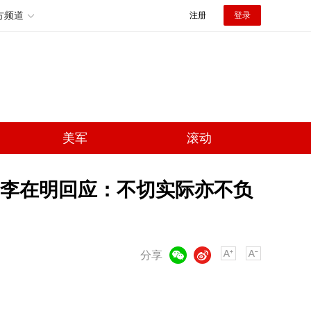
方频道
注册
登录
美军
滚动
李在明回应：不切实际亦不负
微信
微博
分享