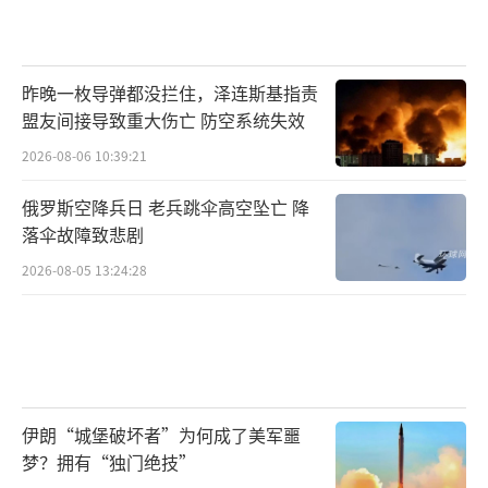
昨晚一枚导弹都没拦住，泽连斯基指责
盟友间接导致重大伤亡 防空系统失效
2026-08-06 10:39:21
俄罗斯空降兵日 老兵跳伞高空坠亡 降
落伞故障致悲剧
2026-08-05 13:24:28
伊朗“城堡破坏者”为何成了美军噩
梦？拥有“独门绝技”