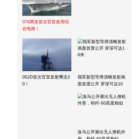
076两攻首次官宣使用综
合电推！
052D首次官宣发射鹰击2
我军新型导弹清晰发射画
0！
面首度公开 穿深可达10
米
洛马公开展出无人僚机外
形，和歼-50高度相似