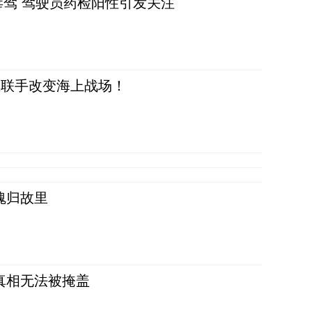
毒驾 驾驶员药检阳性引发关注
正在联手改变海上战场！
魂归故里
真相无法被掩盖