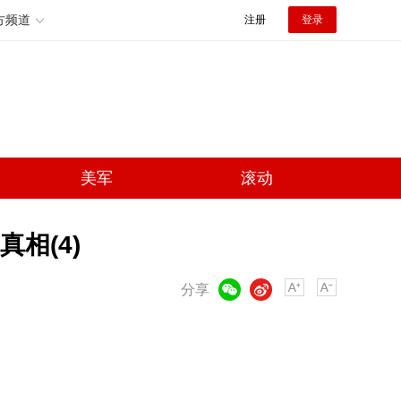
方频道
注册
登录
美军
滚动
相(4)
微信
微博
分享