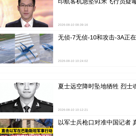
印航客机急坠91米飞行员疑
2026-08-10 08:39:16
无侦-7无侦-10和攻击-3A
2026-08-10 10:24:02
夏士远空降时坠地牺牲 烈士
2026-08-10 10:12:21
以军士兵枪口对准中国记者 