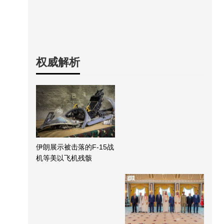
权威解析
伊朗展示被击落的F-15战
机等美以飞机残骸