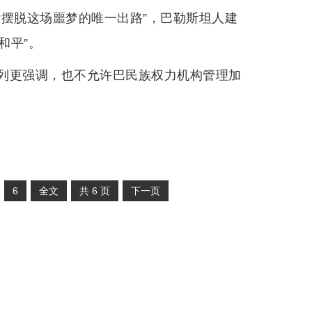
“摆脱这场噩梦的唯一出路”，巴勒斯坦人建
和平”。
列更强调，也不允许巴民族权力机构管理加
6
全文
共
6
页
下一页