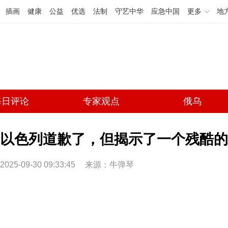
插画
健康
公益
优选
法制
守艺中华
应急中国
更多
地
每日评论
专家观点
俄乌
以色列道歉了，但揭示了一个残酷的真
2025-09-30 09:33:45
来源：牛弹琴