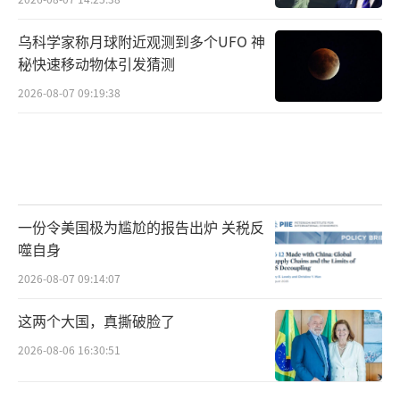
部分原因是缺乏德国支持。德国仅赞成限制向
以色列运送武器，但拒绝欧盟委员会的制裁提
乌科学家称月球附近观测到多个UFO 神
案。不过研究机构Verian的最新民意调查显
秘快速移动物体引发猜测
示，63%的德国选民同意德国支持欧盟委员会
2026-08-07 09:19:38
提出的对以色列的制裁提案，只有29%的人反
对。
（责任编辑：许朝）
一份令美国极为尴尬的报告出炉 关税反
噬自身
2026-08-07 09:14:07
这两个大国，真撕破脸了
2026-08-06 16:30:51