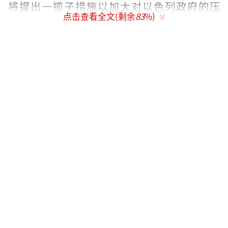
将提出一揽子措施以加大对以色列政府的压
点击查看全文(剩余
83
%)
力。据“欧洲新闻台”网站报道，冯德莱恩提
议“暂停对以色列的双边支持”，终止“所有
支付款项”。
“欧洲新闻台”网站援引欧盟委员会发言
人的话报道称，欧盟将暂停未来数个与以色列
合作项目的款项支付，包括2021至2027年间通
过“邻国、发展与国际合作工具——全球欧
洲”（NDICI）金融工具每年平均提供的600万
欧元资金。此外，欧盟还将暂停针对“进行中
项目”的1400万欧元拨款。
冯德莱恩还呼吁部分暂停《欧盟—以色列
联系国协议》中“涉及贸易的相关措施”。路