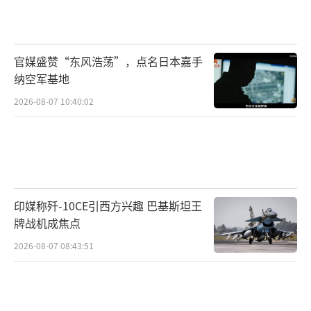
其所能独立行动。
冯德莱恩的演讲在以色列引发强烈反应，
以色列外交部长吉迪恩·萨尔表示：“欧盟委
官媒盛赞“东风浩荡”，点名日本嘉手
员会主席的言论令人遗憾。”
纳空军基地
2026-08-07 10:40:02
最大贸易伙伴
美国“政治新闻网”报道称，欧盟是以色
列最大的贸易伙伴，占2024年以色列贸易总额
的32%，因此任何可能的贸易中止措施都将对
印媒称歼-10CE引西方兴趣 巴基斯坦王
以色列经济产生重大影响。2024年欧盟向以色
牌战机成焦点
列出口机械设备、化工产品及其他制成品。路
2026-08-07 08:43:51
透社援引欧盟数据报道称，去年双方货物贸易
额为426亿欧元。