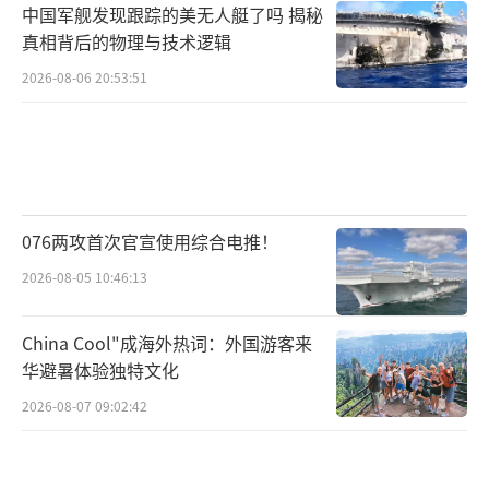
中国军舰发现跟踪的美无人艇了吗 揭秘
应。
真相背后的物理与技术逻辑
2026-08-06 20:53:51
基于此，SOMO呼吁立即暂停《欧盟—以
色列联系国协定》，并实施全面武器禁运、广
泛的经济制裁和企业问责。
欧盟内部分裂严重
076两攻首次官宣使用综合电推！
迄今为止，成员国尚未就欧盟委员会提出
2026-08-05 10:46:13
的对以制裁措施达成一致，各国在如何应对以
色列问题上存在严重分歧。
China Cool"成海外热词：外国游客来
华避暑体验独特文化
7月底，欧盟委员会提议暂停与以色列
2026-08-07 09:02:42
在“地平线欧洲”科学研究与发展计划框架内
的合作。此举旨在加大对以色列的压力，要求