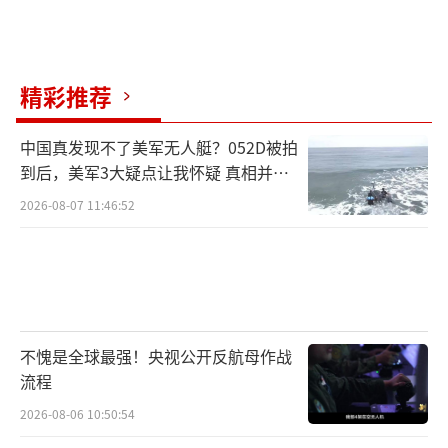
英国《卫报》报道称，欧盟政策的批评者
长期呼吁欧盟运用其经济影响力：相较于以色
列32%的货物贸易来自欧盟，这个中东国家仅
精彩推荐
占欧盟货物贸易的0.8%。
中国真发现不了美军无人艇？052D被拍
荷兰“跨国公司研究中心”（SOMO）7月
到后，美军3大疑点让我怀疑 真相并非
公布的报告也揭示了欧洲和以色列经济之间的
如此
2026-08-07 11:46:52
紧密联系。欧盟是以色列最大的国际投资者，
对以投资规模几乎是美国的两倍。国际货币基
金组织数据显示，2023年，欧盟成员国在以色
列的投资总额为721亿欧元，而美国为392亿欧
元。值得注意的是，2023年至2024年期间，欧
不愧是全球最强！央视公开反航母作战
盟与以色列货物贸易总额实际增长10亿欧元，
流程
增长源于欧盟出口增加。这意味着过去这段时
2026-08-06 10:50:54
间，欧盟实际上加强了对以色列经济的资源供