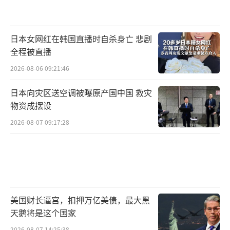
其向被封锁的加沙地带民众提供更好的人道主
义援助。德国电视一台称，欧盟委员会裁定，
以色列机构将不再被允许参与欧洲创新委员会
日本女网红在韩国直播时自杀身亡 悲剧
资助的某些项目。这不仅会让以色列损失数百
全程被直播
万美元的拨款，还将影响以色列的网络安全、
2026-08-06 09:21:46
无人机和人工智能领域的初创企业或小型企
日本向灾区送空调被曝原产国中国 救灾
业。但该提案并未获得足够多的支持。
物资成摆设
2026-08-07 09:17:28
路透社报道称，爱尔兰、西班牙、丹麦、
瑞典和荷兰等成员国已呼吁暂停欧盟与以色列
的自由贸易协定。但德国、匈牙利和捷克等国
反对此类措施。
德国《明镜》周刊10日分析称，针对以色
美国财长逼宫，扣押万亿美债，最大黑
天鹅将是这个国家
列政府采取更严厉的行动迄今为止未能成功，
2026-08-07 14:25:38