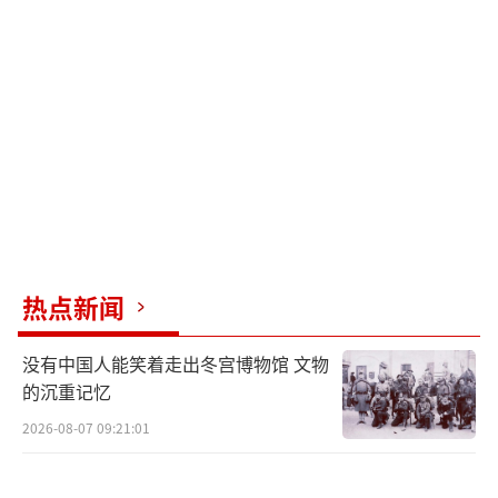
透社援引欧盟外交机构7月制定的文件报道称，
暂停协议中的整个贸易章节将取消以色列产品
进入欧盟的贸易优惠待遇。此外，冯德莱恩还
承诺对以色列“极端主义部长”和该国“暴力
定居者”实施制裁。“欧洲动态网”报道称，
这些措施将成为迄今为止欧盟针对以色列的最
强硬措施。与此同时，冯德莱恩表示，欧盟将
于下月设立巴勒斯坦捐助国集团，为加沙重建
提供资金。
热点新闻
当前，欧盟正在承受来自集团内部日益强
没有中国人能笑着走出冬宫博物馆 文物
烈的批评，但成员国分歧导致迟迟未能推进针
的沉重记忆
对以色列的制裁措施。此次冯德莱恩也承认欧
2026-08-07 09:21:01
洲在加沙问题上存在分歧，但承诺委员会将尽