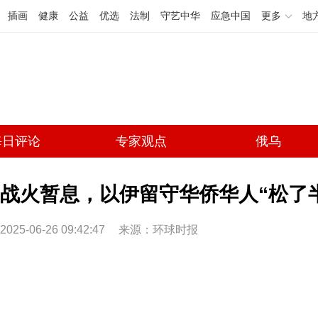
插画
健康
公益
优选
法制
守艺中华
应急中国
更多
地
每日评论
专家观点
俄乌
战火暂息，以伊留守华侨华人“松了半口
2025-06-26 09:42:47
来源：环球时报