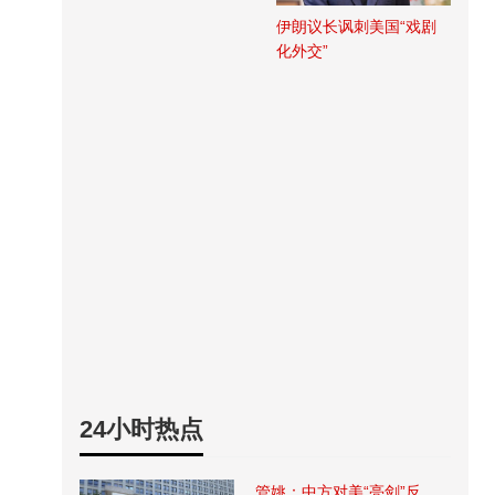
伊朗议长讽刺美国“戏剧
化外交”
24小时热点
管姚：中方对美“亮剑”反