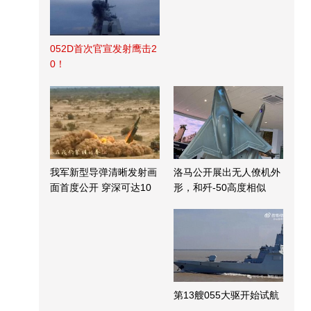
052D首次官宣发射鹰击2
0！
我军新型导弹清晰发射画
洛马公开展出无人僚机外
面首度公开 穿深可达10
形，和歼-50高度相似
米
第13艘055大驱开始试航