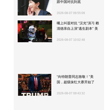
跟中国对抗到底
2026-08-07 09:55:09
嘴上叫嚣对抗 “汉光”演习 赖
清德亲自上演“逃生剧本” 美
军方围观“服务”
2026-08-07 10:02:48
“向特朗普同志致敬！”美
国，超级抹红大赛开始了
2026-08-07 09:43:32