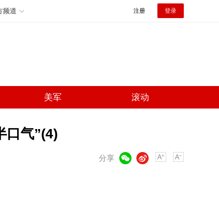
方频道
注册
登录
美军
滚动
气”(4)
微信
微博
分享