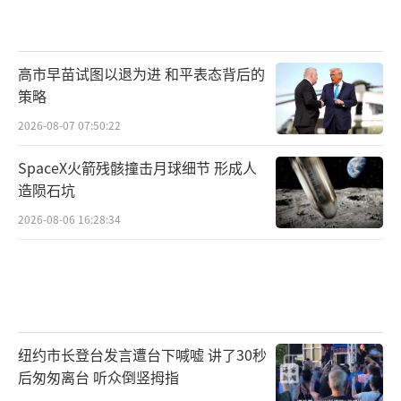
高市早苗试图以退为进 和平表态背后的
策略
2026-08-07 07:50:22
SpaceX火箭残骸撞击月球细节 形成人
造陨石坑
2026-08-06 16:28:34
纽约市长登台发言遭台下喊嘘 讲了30秒
后匆匆离台 听众倒竖拇指