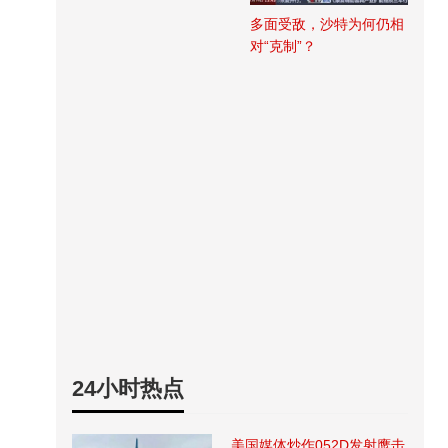
多面受敌，沙特为何仍相
对“克制”？
24小时热点
美国媒体炒作052D发射鹰击