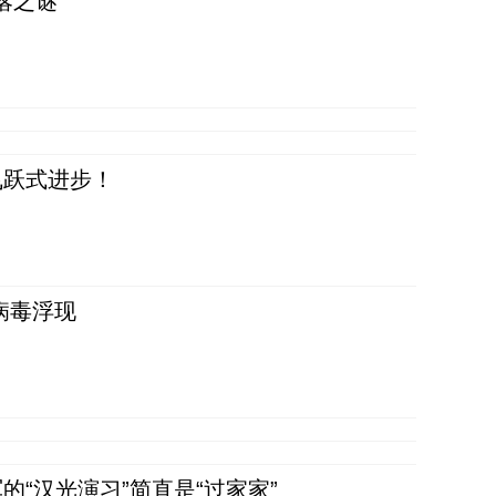
落之谜
飞跃式进步！
病毒浮现
“汉光演习”简直是“过家家”