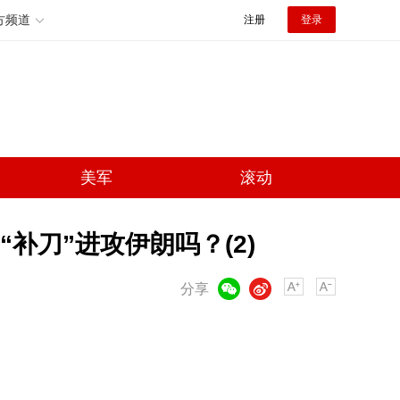
方频道
注册
登录
美军
滚动
补刀”进攻伊朗吗？(2)
微信
微博
分享