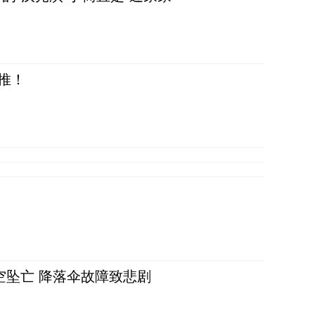
推！
空坠亡 降落伞故障致悲剧