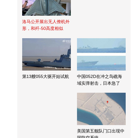
洛马公开展出无人僚机外
形，和歼-50高度相似
第13艘055大驱开始试航
中国052D在冲之鸟礁海
域实弹射击，日本急了
美国第五舰队门口出现中
国防空系统