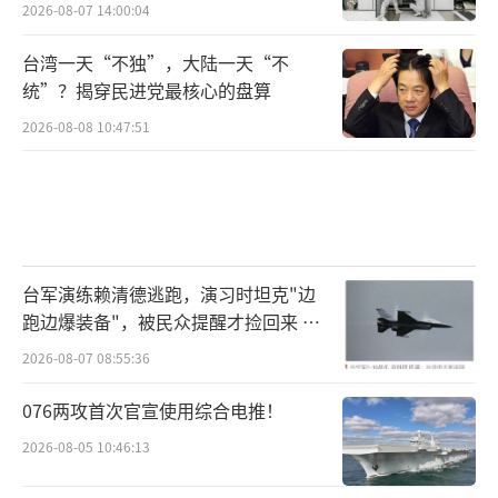
题进行会谈。
2026-08-07 14:00:04
台湾一天“不独”，大陆一天“不
在乌美23日于沙特利雅得举行会谈后，乌
统”？揭穿民进党最核心的盘算
克兰总统泽连斯基当晚发表视频声明并表示，
2026-08-08 10:47:51
乌克兰和美国代表团当天在沙特阿拉伯首都利
雅得举行的会谈“非常有益”。
△乌克兰总统泽连斯基（资料图）
泽连斯基说，
台军演练赖清德逃跑，演习时坦克"边
跑边爆装备"，被民众提醒才捡回来 演
由军方、外交官和能源官员组成的乌方代
习状况频出引发关注
2026-08-07 08:55:36
表团正在利雅得与美方代表团就停火的“技
076两攻首次官宣使用综合电推！
术”问题进行第二轮会谈
2026-08-05 10:46:13
，乌国防部长乌梅罗夫参加会谈并向他汇