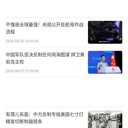
包括能源在内的关键问题。
乌梅罗夫称，乌方的目标是确保乌克兰以
及整个欧洲公正和持久的和平。目前，美方尚
不愧是全球最强！央视公开反航母作战
流程
未对会谈情况作出说明。
2026-08-06 10:50:54
据乌克兰国家通讯社报道，参加当天会谈
中国军队坚决反制任何闹海图谋 捍卫黄
的乌方代表团成员包括乌梅罗夫、总统办公室
岩岛主权
副主任帕维尔·帕利扎和伊戈尔·若夫克瓦、
2026-08-07 17:05:06
外交部国务秘书亚历山大·卡拉谢维奇和能源
部副部长米科拉·科列斯尼克。
重点围绕停火“技术”问题
与俄美会谈俄方的定性类似，乌克兰方面
有理儿有面：中方反制专挑美国七寸打
精准切断制裁链条
也着重在与美国的讨论中就停火的“技术”问