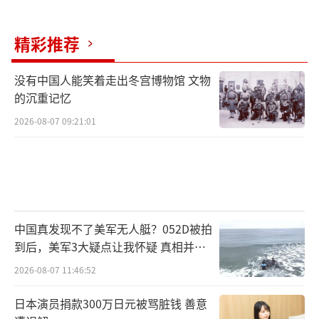
恢复黑海粮食协议倡议这一议题。佩斯科夫同
时指出，此前在落实该倡议时，“我们履行了
精彩推荐
所有义务，但对我们的义务从未履行过。”佩
没有中国人能笑着走出冬宫博物馆 文物
斯科夫还表示，不消除引发乌克兰危机的根
的沉重记忆
源，就不可能解决这场冲突。
2026-08-07 09:21:01
俄美在解决俄乌冲突问题上还有很长的路
要走，没有必要对前景过于乐观。
俄方：这是一次“专家级磋商”
中国真发现不了美军无人艇？052D被拍
实际上，早在本次俄美会谈进行前，俄方
到后，美军3大疑点让我怀疑 真相并非
就已将本次会谈定性为聚焦特定议题的“专家
如此
2026-08-07 11:46:52
级磋商”。
日本演员捐款300万日元被骂脏钱 善意