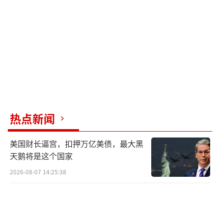
在23日美乌结束谈判后，美俄随即于24日
展开会谈。会谈在持续超过12小时后，终于宣
告结束。
△24日晚间，俄美谈判代表结束在沙特利
雅得的谈判。
美俄是否会签署联合声明？
热点新闻
仍未确定
美国财长逼宫，扣押万亿美债，最大黑
在当天的谈判结束后，俄新社援引相关人
天鹅将是这个国家
士的话报道称，双方就谈判结果达成的联合声
2026-08-07 14:25:38
明将于25日公布。美国白宫消息人士也表示，
特朗普政府技术团队在利雅得促成的谈判进展
非常顺利，预计不久的将来会有一个“积极