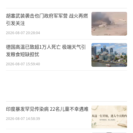
俄方态度至关重要
胡塞武装袭击也门政府军军营 战火再燃
中国社科院俄罗斯东欧中亚研究所所长孙
引发关注
壮志的
2026-08-07 20:28:04
分析指出，由于双方参加此次会谈的人员
德国高温已致超1万人死亡 极端天气引
发粮食短缺担忧
级别较低，更多是讨论技术问题，对于一些关
键问题，只能是交换意见，想要真正解决，难
2026-08-07 15:59:40
度还很大。
△当地时间3月18日，俄罗斯总统普京
（右）与美国总统特朗普（左）通话，双方同
意俄乌停止袭击对方能源设施。
印度暴发罕见传染病 22名儿童不幸遇难
2026-08-07 14:58:39
此外，孙壮志认为，当前俄罗斯的态度很
重要。俄方虽然同意了俄乌30天不互袭能源设