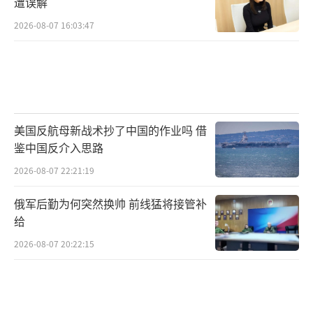
俄罗斯总统助理乌沙科夫20日表示，24日
遭误解
的俄美会谈为专家级磋商。此次会谈是落实此
2026-08-07 16:03:47
前俄美元首通话关于组建专家组的共识。
△俄罗斯总统助理乌沙科夫（资料图）
根据乌沙科夫20日公布的参会人员信息，
美国反航母新战术抄了中国的作业吗 借
此次俄美会谈俄方参会人员包括俄联邦委员会
鉴中国反介入思路
（议会上院）国际事务委员会主席卡拉辛和俄
2026-08-07 22:21:19
联邦安全局局长顾问别谢达。俄《共青团真理
报》就此分析，俄方代表团未现外交部门主要
俄军后勤为何突然换帅 前线猛将接管补
给
代表，却有安全局代表，或表明双方将围绕特
2026-08-07 20:22:15
定具体议题，如军事情报展开谈判。美方对俄
方停止对乌军事和情报支持的要求尚未回应，
此次会谈或许会有回应。