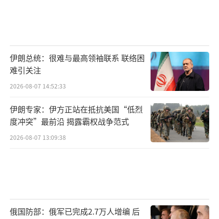
报了当天会谈进展。“乌方团队的工作非常有
建设性，（与美方）对话非常有益。乌方代表
团正在继续工作。”
泽连斯基：呼吁对俄施压
伊朗总统：很难与最高领袖联系 联络困
难引关注
尽管对美乌在沙特的这次会谈评价积极，
2026-08-07 14:52:33
但泽连斯基还是在视频讲话中呼吁各方继续对
伊朗专家：伊方正站在抵抗美国“低烈
俄罗斯施压以促使俄方实现“真正”停火。
度冲突”最前沿 揭露霸权战争范式
泽连斯基称，俄罗斯是唯一在拖延冲突的
2026-08-07 13:09:38
一方，各方需要对俄罗斯施压，否则俄方将继
续忽视达成停火的外交努力。泽连斯基
说：“无论我们与伙伴们讨论了什么，我们都
需要向（俄总统）普京施压，促使其下达停止
俄国防部：俄军已完成2.7万人增编 后
袭击的真正命令。”