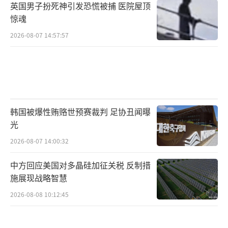
英国男子扮死神引发恐慌被捕 医院屋顶
施，但是俄方提出的其他条件乌克兰很难接
惊魂
受。这可能会成为未来实现停火的一个障碍。
2026-08-07 14:57:57
美乌会谈5小时即结束
而在俄美会谈前一日，美乌双方已经举行
了一轮会谈。相较于俄美间超过12小时的会谈
韩国被爆性贿赂世预赛裁判 足协丑闻曝
时间，美乌间的会谈则显得短得多，从媒体报
光
道的内容时间上推算，乌美双方自会谈开始至
2026-08-07 14:00:32
结束持续约5小时。
中方回应美国对多晶硅加征关税 反制措
乌克兰国防部长乌梅罗夫当地时间23日夜
施展现战略智慧
间在社交媒体上发表了对当天这轮会谈的总
2026-08-08 10:12:45
结，他称会谈是“富有成效的”，双方讨论了