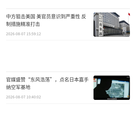
的”公告。
中方狙击美国 美官员意识到严重性 反
制措施精准打击
但根据24日俄总统新闻秘书佩斯科夫在回
答媒体提问时的表态，俄罗斯和美国代表团没
2026-08-07 15:59:12
有计划在当天沙特阿拉伯首都利雅得举行的会
谈结束后签署任何文件。
佩斯科夫：此次会谈不轻松
官媒盛赞“东风浩荡”，点名日本嘉手
不过持续超12小时的谈判时间着实呼应了
纳空军基地
佩斯科夫23日对这次会谈的预期。
2026-08-07 10:40:02
△俄总统新闻秘书（资料图）
佩斯科夫23日表示，他预计这次会谈不会
轻松。他说，两国将主要讨论俄总统是否同意