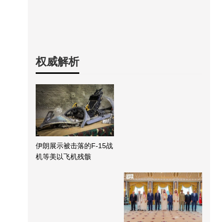
权威解析
伊朗展示被击落的F-15战
机等美以飞机残骸