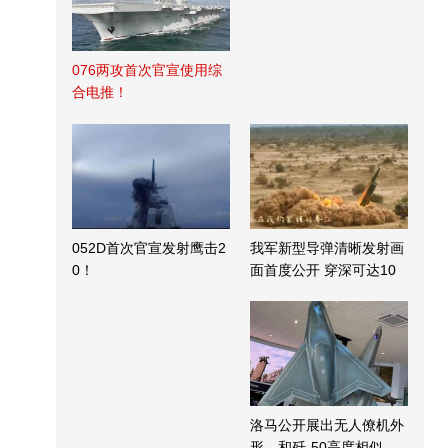
076两攻首次官宣使用综
合电推！
052D首次官宣发射鹰击2
我军新型导弹清晰发射画
0！
面首度公开 穿深可达10
米
洛马公开展出无人僚机外
形，和歼-50高度相似