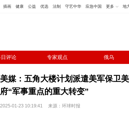
插画
健康
公益
优选
法制
守艺中华
应急中国
更多
地
每日评论
专家观点
俄乌
美媒：五角大楼计划派遣美军保卫美
府“军事重点的重大转变”
2025-01-23 10:19:41
来源：环球时报