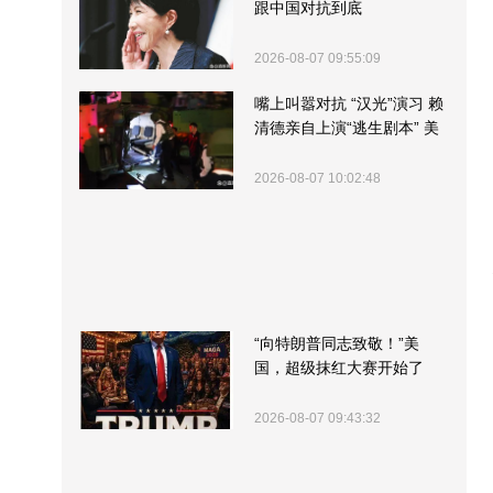
跟中国对抗到底
2026-08-07 09:55:09
嘴上叫嚣对抗 “汉光”演习 赖
清德亲自上演“逃生剧本” 美
军方围观“服务”
2026-08-07 10:02:48
“向特朗普同志致敬！”美
国，超级抹红大赛开始了
2026-08-07 09:43:32