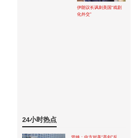
伊朗议长讽刺美国“戏剧
化外交”
24小时热点
管姚：中方对美“亮剑”反