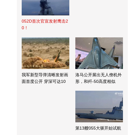
052D首次官宣发射鹰击2
0！
我军新型导弹清晰发射画
洛马公开展出无人僚机外
面首度公开 穿深可达10
形，和歼-50高度相似
米
第13艘055大驱开始试航