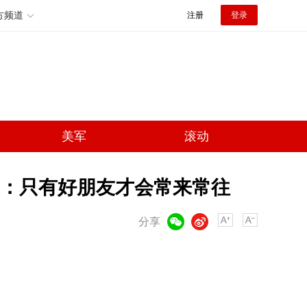
方频道
注册
登录
美军
滚动
：只有好朋友才会常来常往
微信
微博
分享