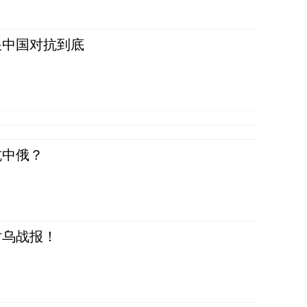
跟中国对抗到底
抗中俄？
对乌战报！