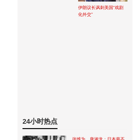
伊朗议长讽刺美国“戏剧
化外交”
24小时热点
张维为、唐湘龙：日本最不