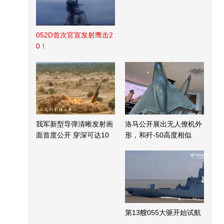
052D首次官宣发射鹰击2
0！
我军新型导弹清晰发射画
洛马公开展出无人僚机外
面首度公开 穿深可达10
形，和歼-50高度相似
米
第13艘055大驱开始试航