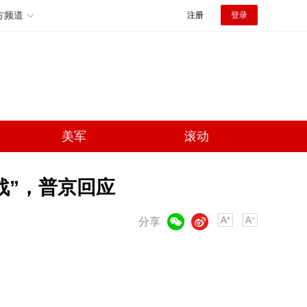
方频道
注册
登录
美军
滚动
战”，普京回应
微信
微博
分享