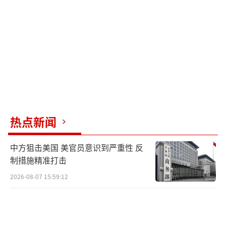
此外，美国等还如同这次一般，宣称中
国“违反国际规则”。
但实际上，中方一向遵守所有国际规则，
重视国际社会的利益，重视地区安全，反倒是
美国等国，时常把军机军舰开到中国附近海
域，甚至闯入中国领海，这给地区带来许多不
稳定性和安全隐患。
热点新闻
作为地区内大国，且为了维护自身安全和
中方狙击美国 美官员意识到严重性 反
领土完整利益，中国在领海范围内增强防范，
制措施精准打击
而美国则趁机再次反咬一口，称中国的行
2026-08-07 15:59:12
为“制造了风险”。
然而很明显，美国长臂干涉到另一个地区