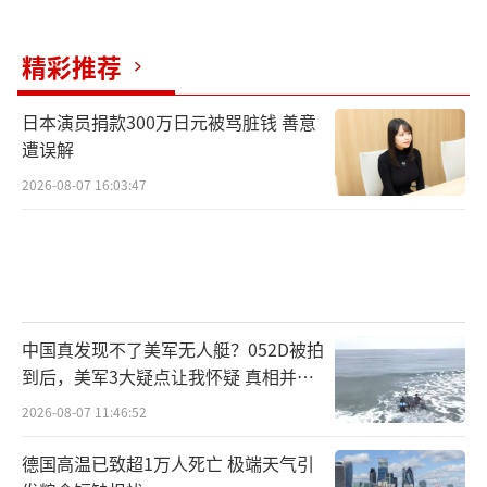
对我军在南海的演习指手画脚，美国也打着保
护盟友的名号来干涉南海局势，并在菲律宾新
精彩推荐
设了4个新的军事基地。
日本演员捐款300万日元被骂脏钱 善意
除此之外，美国还在全球实施“窃听风
遭误解
云”，近期其就被曝出在对韩国，以及身为G7
2026-08-07 16:03:47
成员的德国实施监听。
值得一提的是，美国还被中方曝出通过网
络手段在世界各国策划“颜色革命”，另据外
媒透露，美国还对欧洲盟友进行打压，以敦促
中国真发现不了美军无人艇？052D被拍
其向乌克兰提供更多援助。
到后，美军3大疑点让我怀疑 真相并非
如此
2026-08-07 11:46:52
从美国的种种行动中，看不出其对国际规
则的尊重，更看不出其对其他独立国家的尊
德国高温已致超1万人死亡 极端天气引