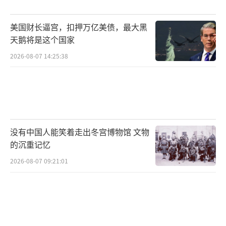
的行为，才是在给地区带来风险，就如台海和
南海越来越紧张的局势。
美国财长逼宫，扣押万亿美债，最大黑
天鹅将是这个国家
在台海问题上，既然美国自诩维护国际规
2026-08-07 14:25:38
则，那么就应该明白，坚持“一中”原则也是
被写入联合国宪章的国际规则。
但美国在行动上没有任何遵守这一国际规
则的表现，相反，其与岛内的“台独”势力进
没有中国人能笑着走出冬宫博物馆 文物
行了多方面的勾结，使得台海局势不断恶化。
的沉重记忆
而在南海问题上，美国同样无视《联合国
2026-08-07 09:21:01
海洋法公约》，与菲律宾一起多次在南海主张
分歧上损害中国的利益。
凭借所谓的“南海仲裁案”，菲律宾多次