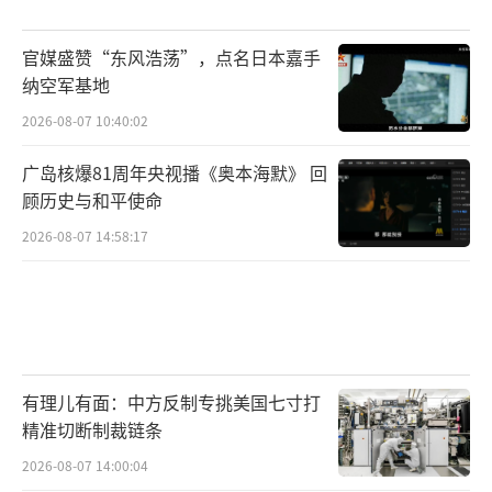
日方应该明白，亚太不是日本一个国家
官媒盛赞“东风浩荡”，点名日本嘉手
的，其不能为了自己的一时便利，拿周围所有
纳空军基地
邻国的利益偿还代价。
2026-08-07 10:40:02
总而言之，正如中方所言，G7根本没有任
广岛核爆81周年央视播《奥本海默》 回
顾历史与和平使命
何资格来对中国指手画脚，尤其是拖欠联合国4
0年会费，还对联合国等多个国际组织进行操弄
2026-08-07 14:58:17
的美国。
在试图凭借自己那套所谓的“国际规
则”对中国进行抹黑之前，美国还是先把自己
问题处理好。
有理儿有面：中方反制专挑美国七寸打
（责任编辑：杨靖）
精准切断制裁链条
2026-08-07 14:00:04