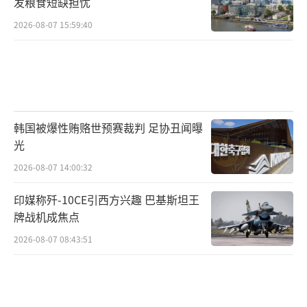
重，所以美国根本没有资格指责其他国家，更
发粮食短缺担忧
何况其对于中国的指责纯属恶意抹黑。
2026-08-07 15:59:40
美国如此，日本也是如此，日本违反国际
规则的行为主要可以分为两方面：试图军事正
常化，以及核污水排海计划。
韩国被爆性贿赂世预赛裁判 足协丑闻曝
要知道，由于战后世界秩序的重建，身为
光
战败国的日本被规定不得拥有超过自保能力的
2026-08-07 14:00:32
军力，但日本却一直谋求正常化，不断增加军
印媒称歼-10CE引西方兴趣 巴基斯坦王
费，这样的行为可能引起军备竞赛，不利于亚
牌战机成焦点
太地区甚至世界的安全，明显在违反国际规
2026-08-07 08:43:51
则。
至于排放核污水入海这件事，更加直白地
体现出日本对地区安全的破坏。