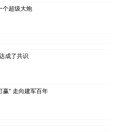
一个超级大炮
民达成了共识
赢” 走向建军百年