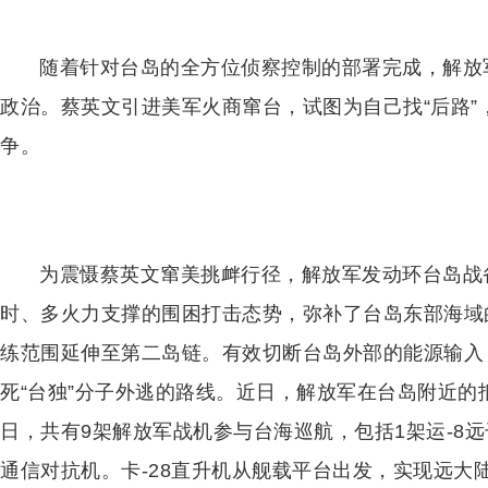
随着针对台岛的全方位侦察控制的部署完成，解放
政治。蔡英文引进美军火商窜台，试图为自己找“后路
争。
为震慑蔡英文窜美挑衅行径，解放军发动环台岛战备
时、多火力支撑的围困打击态势，弥补了台岛东部海域
练范围延伸至第二岛链。有效切断台岛外部的能源输入
死“台独”分子外逃的路线。近日，解放军在台岛附近的
日，共有9架解放军战机参与台海巡航，包括1架运-8远干机
通信对抗机。卡-28直升机从舰载平台出发，实现远大