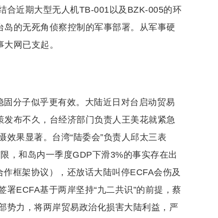
期大型无人机TB-001以及BZK-005的环
对台岛的无死角侦察控制的军事部署。从军事硬
事大网已支起。
”稳固分子似乎更有效。大陆近日对台启动贸易
政策发布不久，台经济部门负责人王美花就紧急
慑效果显著。台湾“陆委会”负责人邱太三表
有限，和岛内一季度GDP下滑3%的事实存在出
合作框架协议），还放话大陆叫停ECFA会伤及
署ECFA基于两岸坚持“九二共识”的前提，蔡
部势力，将两岸贸易政治化损害大陆利益，严