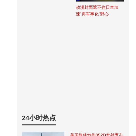
动漫封面遮不住日本加
速“再军事化”野心
24小时热点
美国媒体炒作052D发射鹰击