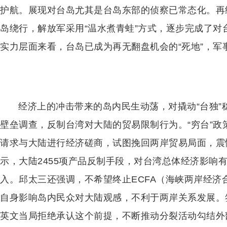
护航。展现对台岛尤其是台岛东部的侦察已常态化。再结合近
岛绕行，解放军采用“温水煮青蛙”方式，逐步完成了
实力层面来看，台岛已成为再无翻盘机会的“死地”，军
经济上的冲击带来的岛内民生动荡，对撬动“台独
壁垒调查，反制台湾对大陆的贸易限制行为。“穷台”
请求与大陆进行经济磋商，试图挽回两岸贸易局面，震
示，大陆2455项产品反制手段，对台湾总体经济影响
入。邱太三还强调，不希望终止ECFA（海峡两岸经济
自身影响岛内民众对大陆观感，不利于两岸关系发展。签
英文当局拒绝承认这个前提，不断推动分裂活动勾结外