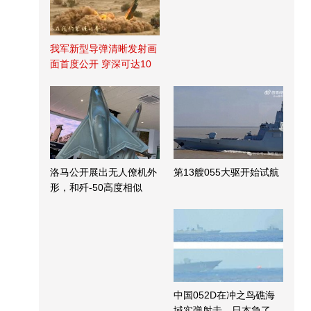
我军新型导弹清晰发射画
面首度公开 穿深可达10
米
洛马公开展出无人僚机外
第13艘055大驱开始试航
形，和歼-50高度相似
中国052D在冲之鸟礁海
域实弹射击，日本急了