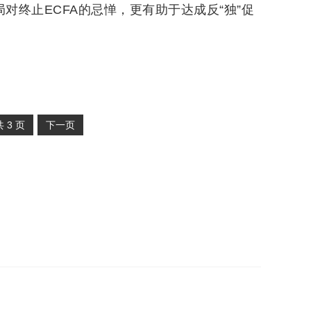
对终止ECFA的忌惮，更有助于达成反“独”促
共
3
页
下一页