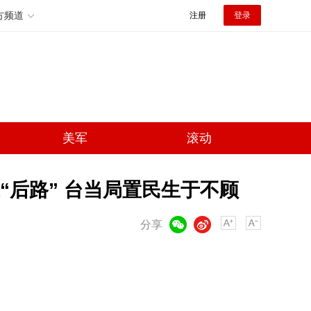
方频道
注册
登录
美军
滚动
“后路” 台当局置民生于不顾
微信
微博
分享