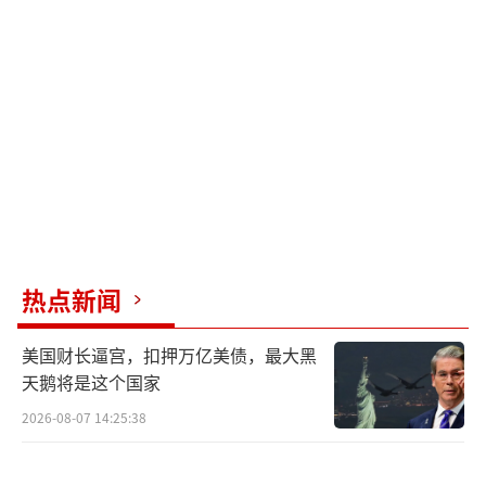
说到干涉内政，加拿大可谓劣迹斑斑，早
在2021年，加拿大众议院炮制涉疆议题，并以2
66票赞成的结果，通过所谓动议，对中国抹黑
污蔑，部分加拿大议员还试图抵制北京冬奥
会，被中方严厉警告，中国外交部对庄文浩等
加方“反华”议员予以制裁。
热点新闻
在蔡英文窜美期间，加拿大众议院通过涉
台报告，妄称加拿大的一个中国政策和中国
美国财长逼宫，扣押万亿美债，最大黑
天鹅将是这个国家
的“一中”原则“完全不同”，要求加拿大政
府为“台独”势力张目，对此，中方发出警
2026-08-07 14:25:38
告，强调这是对中国人民的公然挑衅。然而，