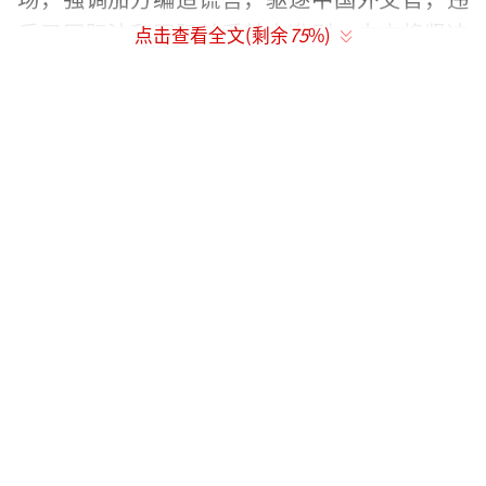
反了国际法和国际关系基本准则，中方将坚决
点击查看全文(剩余
75
%)
反制，由此产生的一切后果由加方承担。在中
方发言人话音刚落，不到24小时内，中国外交
部将加拿大驻上海总领事馆领事甄逸慧列
为“不受欢迎的人”，并要求其5月13日前离
华。
在加拿大不顾是非曲直，率先制裁中国外
交官的前提下，中方采取对等反制措施予以回
击，合情合理，此举是维护中国外交人员基本
权益，捍卫中方国家尊严的必要之举，加拿大
蓄意破坏中加关系，就要做好被中方回击的准
备。