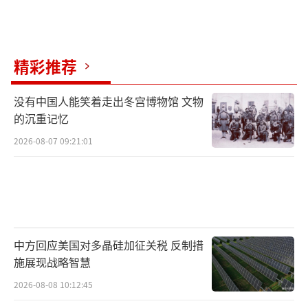
下，抹黑中国的人权工作，不仅毫无逻辑，还
是对中加关系的破坏。
精彩推荐
没有中国人能笑着走出冬宫博物馆 文物
的沉重记忆
不难看出，加拿大已经站在了美国“反
2026-08-07 09:21:01
华”阵营的最前沿，但可笑的是，就在加拿大
对华挑衅之际，美国却在千方百计地期待与中
国对话，在5月8日，国务卿布林肯表示，希望
在条件允许的情况下，尽快访问中国。加拿大
单方面取悦美国的行径，很大可能是赔了夫人
中方回应美国对多晶硅加征关税 反制措
又折兵。
施展现战略智慧
2026-08-08 10:12:45
在中加关系上，中方已表明立场，奉劝加