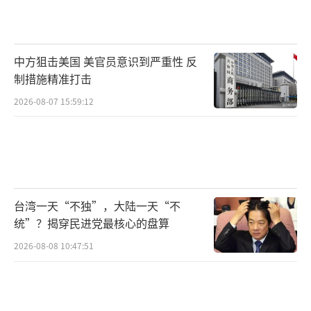
加拿大并没有改正错误，加拿大总理特鲁多在4
月28日访美期间，再度以“人权问题”抹黑中
国。
中方狙击美国 美官员意识到严重性 反
制措施精准打击
2026-08-07 15:59:12
在“人权问题”上，加拿大的说法是自取
其辱，在2021年底，加拿大一所原住民寄宿学
校的遗址上，发现了215具原住民儿童遗骸，不
久在另一处寄宿学校的旧址上，再度发现了数
台湾一天“不独”，大陆一天“不
统”？揭穿民进党最核心的盘算
百个无名坟墓，揭开了加拿大对原住民的种种
2026-08-08 10:47:51
恶行，多国在联合国人权理事会上发出呼吁，
要求对加拿大进行独立调查。
加拿大在自身人权问题上劣迹斑斑的情况