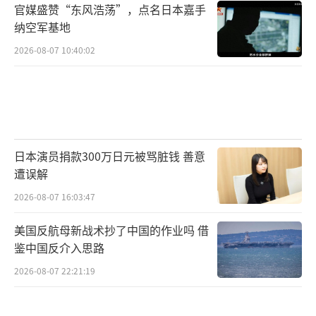
官媒盛赞“东风浩荡”，点名日本嘉手
拿大立即悬崖勒马，不要在错误的道路上越走
纳空军基地
越远，如果加方肆意妄为，等待他们的，将是
2026-08-07 10:40:02
中国更为坚决有力的回击。
（责任编辑：杨靖）
日本演员捐款300万日元被骂脏钱 善意
遭误解
2026-08-07 16:03:47
美国反航母新战术抄了中国的作业吗 借
鉴中国反介入思路
2026-08-07 22:21:19