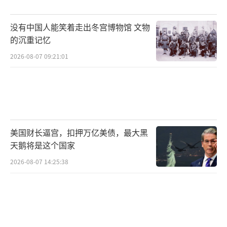
大厦，洗劫过后又纵火焚烧，国会图书馆全部
图书被毁，此外，国会大厦附近的一些建筑物
没有中国人能笑着走出冬宫博物馆 文物
也着起火来。在焚毁国会大厦之后，英军开始
的沉重记忆
朝总统府挺进，当时第一夫人多莉仍留在总统
2026-08-07 09:21:01
府内，麦迪逊叫人送信给她，敦促她立即离开
华盛顿以免被英军俘虏。在危急关头，多莉依
旧组织工作人员和奴隶抢运贵重物品。麦迪逊
的仆从保罗·詹宁斯晚年在回忆录中写道，多
美国财长逼宫，扣押万亿美债，最大黑
莉在撤离总统府时剪下了开国总统华盛顿的大
天鹅将是这个国家
幅画像，匆忙把它带走，而这时英军已经逼
2026-08-07 14:25:38
近，片刻时间就能抵达。幸运的是，还有马车
等候着多莉，她没有被英军俘虏。
英军占领总统府后，指挥官首先享用了原
本给麦迪逊总统预备的晚餐，并且喝了很多葡