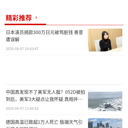
萄酒，士兵们则忙着洗劫，众多物品成了英军
精彩推荐
的战利品。不久之后，英军开始焚烧这座建
筑，当天晚间华盛顿火光冲天，为了使大火能
日本演员捐款300万日元被骂脏钱 善意
燃烧到第二天，英军还不断添加燃料。大火烧
遭误解
了整整一个晚上后，这座建筑只剩下外墙残
2026-08-07 16:03:47
存。
“火烧白宫”后，英军开始搜寻美国国
库，希望找到钱或有价值的物品，但英军只找
到了旧档案。为泄愤，英军焚毁了美国财政部
中国真发现不了美军无人艇？052D被拍
和其他公共建筑物。幸运的是，在华盛顿成为
到后，美军3大疑点让我怀疑 真相并非
一片火海不到一天内，突然下起的暴雨浇灭大
如此
2026-08-07 11:46:52
部分火焰。同时一场龙卷风穿过市中心，风暴
德国高温已致超1万人死亡 极端天气引
迫使英军撤回军舰，占领华盛顿的行动只持续