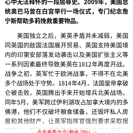
心中无法释怀的一段屈辱史。2009年，美国总
统奥巴马曾在白宫举行一场仪式，专门纪念詹
宁斯帮助多莉挽救重要物品。
美国独立之后，美英矛盾并未减弱，美国
同英国的敌国法国展开贸易、英国支持美国境
内的印第安部落发动袭击以及美国扩张主义等
一系列因素最终导致美英在1812年再度开战。
战争之初，英军忙于欧洲战事，不得不在北美
多个战场处于守势。1814年4月，法国皇帝拿破
仑被击败，英国腾出手来开始增兵北美战场。
同年5月，美军跨过伊利湖攻占加拿大境内的多
佛港，他们不仅破坏粮食储备，还毁坏私人房
屋和其他财产，让英军指挥官强烈要求采取报
复行动。新任北美及西印度舰队总司令亚历山
点击查看全文(剩余
75
%)