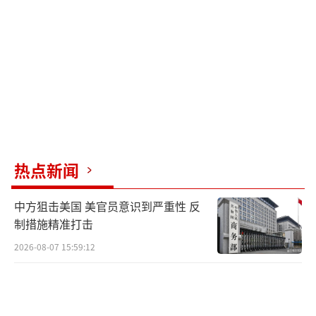
斯堡战役中就被英国正规军轻松击溃，华盛顿
岌岌可危。面对这种危局，詹姆斯·麦迪逊总
统和他的政府仓皇逃离首都，第一夫人多莉则
为从总统府抢运贵重物品暂时留下来。
麦迪逊等人的逃亡之路充满着艰险，他们
起初想去弗吉尼亚州，但随后又向北前往马里
兰州的罗克维尔，希望能在那里找到约翰·亨
热点新闻
利·温德尔将军和他的部队。但在美军高层之
前错误的命令下，温德尔将军早已率部驰援巴
中方狙击美国 美官员意识到严重性 反
尔的摩。麦迪逊总统一行人不得不继续向东，
制措施精准打击
抵达马里兰州小镇布鲁克维尔，麦迪逊晚上只
2026-08-07 15:59:12
能歇息在银匠凯莱布·本特利家中。
占领美国首都后，英军首先开始洗劫国会