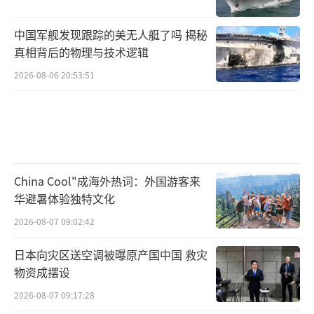
力，而不是用算计的方式，操弄这些“旁门左
道”。
中国军舰发现跟踪的美无人艇了吗 揭秘
真相背后的物理与技术逻辑
（责任编辑：傅鑫）
2026-08-06 20:53:51
China Cool"成海外热词：外国游客来
华避暑体验独特文化
2026-08-07 09:02:42
日本向灾区送空调被曝原产国中国 救灾
物资成摆设
2026-08-07 09:17:28