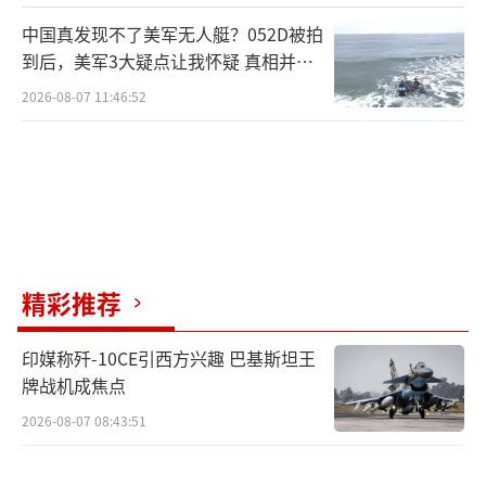
中国真发现不了美军无人艇？052D被拍
英语是全世界使用最广泛的语言，这是许
到后，美军3大疑点让我怀疑 真相并非
多人的共识。根据美媒的统计，全世界有大约1
如此
2026-08-07 11:46:52
10个国家和地区将英语作为母语、官方语言或
者普遍的第二语言。这些国家分布在各个大
洲，其中，将英语作为母语人数最多的是美
国，超过2.25亿人。其次是英国、加拿大和澳
大利亚等。他们都是西方国家的典型代表。
精彩推荐
近年来，印度和西方越靠越近，除了所谓
的“四方安全对话机制”，美印之间的军事联
印媒称歼-10CE引西方兴趣 巴基斯坦王
系也日益加强。此前，美印更是达成了新的合
牌战机成焦点
作倡议，准备在AI、通信、半导体等关键领域
2026-08-07 08:43:51
合作，并与中国展开竞争。由于印度特殊的地
理位置，美国频频拉拢印度，试图让印度成为