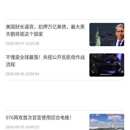
美国反华的桥头堡，打造反华包围圈。但历史
的经验告诉我们，中印之间只有保持良好关
美国财长逼宫，扣押万亿美债，最大黑
系，才更加有利于两国的发展。
天鹅将是这个国家
印度一边想通过引入英语在上合组织占据
2026-08-07 14:25:38
重要位置，一边又和西方越走越近，此举不得
不愧是全球最强！央视公开反航母作战
不引发舆论的担忧。对此，中俄必须要掌握主
流程
动权。虽然印度方面表达了引入英语的必要
2026-08-06 10:50:54
性，但若盲目使用英语，可能会使北约等使用
英语的组织，更容易干预上合组织的各项事
宜。经过20多年的发展，上合组织在国际社会
已经拥有了广泛的影响力，不管印度抱着什么
样的目的，提出引入英语，都很难被通过。印
076两攻首次官宣使用综合电推！
度要想获得认可，更应该不断提升自身的实
2026-08-05 10:46:13