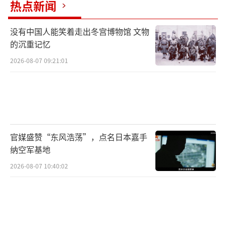
热点新闻
但有评论认为，上合组织最早的成员国就
是中国和俄罗斯，且该组织是地区性的合作组
没有中国人能笑着走出冬宫博物馆 文物
的沉重记忆
织，并非全球性的组织，用汉语和俄语作为官
方语言无可厚非，这是对两个创始国地位的肯
2026-08-07 09:21:01
定。虽然上合组织后来新增了不少成员国，但
除了印度，基本没有以英语为官方语言的成员
国。印度加入后，想要引入英语，无非是不甘
心中俄两国在上合组织拥有优势地位。印度试
官媒盛赞“东风浩荡”，点名日本嘉手
图引入英语，是因为他们在英语方面更有优
纳空军基地
势，想以此挑战中俄两国在上合组织的话语
2026-08-07 10:40:02
权。印度向来以大国自居，此次提出官方语言
改革问题，是想让中俄两国承认印度的大国地
位，以便其顺理成章地稳坐上合组织的第三把
交椅。但这个提议，或许并不会被中俄答应。