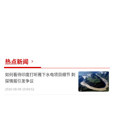
“现在，决策的时刻已经临近，我们陈述
观点，也是为了向议会团体和政党提供信息。
加入北约将可以加强芬兰的安全。作为北约的
成员，芬兰将加强整个防御联盟。”尼尼斯托
与马林在联合声明中表示。
克里姆林宫发言人德米特里·佩斯科夫在
热点新闻
随后的每日新闻发布会上说，俄罗斯对芬兰决
定加入北约采取的敌对措施感到遗憾，并警告
如何看待印度打听雅下水电项目细节 刺
探情报引发争议
说，这将对俄罗斯的安全构成直接威胁。
2026-08-09 10:04:52
“普京总统目前指示制定一份反制措施清
单，以加强我们的西翼，同时加强与北约相邻
的东翼。”佩斯科夫补充说，北约的扩张靠近