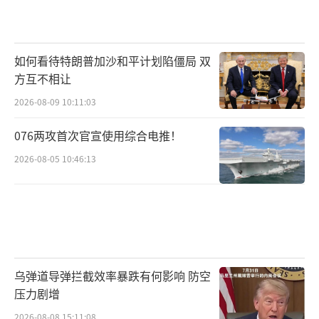
“一切要取决于之后（北约的）扩张速度
如何，它的军事设施会如何靠近俄方的边
境，”佩斯科夫强调。
如何看待特朗普加沙和平计划陷僵局 双
方互不相让
记者问到北约是否会把乌克兰危机当作借
2026-08-09 10:11:03
口，尝试纳入更多国家作为成员，佩斯科夫
称“俄方一直在考虑分析各种选项。”
076两攻首次官宣使用综合电推！
2026-08-05 10:46:13
俄罗斯外交部在回应芬兰方声明时作出严
重警告。俄外交部5月12日表示，芬兰领导层关
于支持该国加入北约的声明，是该国外交政策
的激烈变化，俄方将会根据局势进行回应。
俄外交部称，俄罗斯将不得不采取技术性
乌弹道导弹拦截效率暴跌有何影响 防空
军事手段或其他手段来消除芬兰和瑞典加入北
压力剧增
约所造成的威胁。
2026-08-08 15:11:08