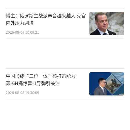
俄罗斯的边界不会使世界或欧亚大陆更加安
全。
博主：俄罗斯主战派声音越来越大 克宫
内外压力剧增
芬兰人口550万，与俄罗斯共享1340公里
2026-08-09 10:09:21
边界。本周早些时候，芬兰议会的国防委员会
建议该国应加入北约。接下来，马林所属的社
民党预计本周六表明其立场，然后，五党联合
政府将在周日作出宣布。预计官方决定将在下
周得到确认。
中国形成“三位一体”核打击能力
轰-6N携惊雷-1导弹引关注
蓝色：北约现有成员国，绿色：瑞典和芬
2026-08-08 19:30:09
兰
芬兰和瑞典意欲加入北约的声音近期甚嚣
尘上，北约秘书长斯托尔滕贝格甚至喊话两