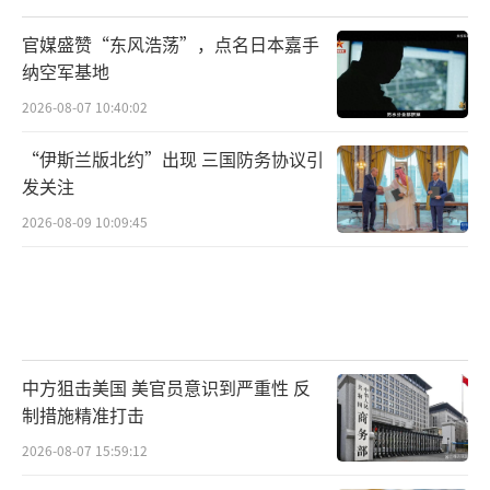
说。
官媒盛赞“东风浩荡”，点名日本嘉手
与此同时，俄外交部发出严重警告称，俄
纳空军基地
罗斯将不得不采取技术性军事手段或其他手段
2026-08-07 10:40:02
来消除芬兰和瑞典加入北约所造成的威胁。
“伊斯兰版北约”出现 三国防务协议引
佩斯科夫 图自俄媒
发关注
2026-08-09 10:09:45
芬兰是北欧五国之一，紧挨俄罗斯，两国
国境线长达1300公里。俄罗斯第二大城市圣彼
得堡距离俄芬边境约170公里。此外，莫斯科认
为科拉半岛是对俄罗斯国家安全至关重要
的“战略堡垒”，它也是俄罗斯北方舰队的所
中方狙击美国 美官员意识到严重性 反
在地。
制措施精准打击
2026-08-07 15:59:12
未结束的俄乌冲突仍让欧洲笼罩在动荡