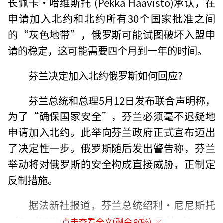
长佩卡·哈维斯托 (Pekka Haavisto)承认，在
申请加入北约和北约所有30个国家批准之间
的“灰色地带”，俄罗斯可能试图破坏入盟申
请的稳定，这可能需要四个月到一年的时间。
芬兰决定加入北约俄罗斯如何回应?
芬兰总统和总理5月12日发布联合声明称，
为了“确保国家安全”，芬兰必须毫不迟疑地
申请加入北约。此举向芬兰政府正式宣布迈出
了决定性一步。俄罗斯随后发出警告称，芬兰
举动将对俄罗斯的安全构成直接威胁，正制定
反制措施。
据法新社报道，芬兰总统绍利·尼尼斯托
（Sauli Niinisto）和总理桑娜·马林（Sanna
点击查看全文(剩余
90
%)