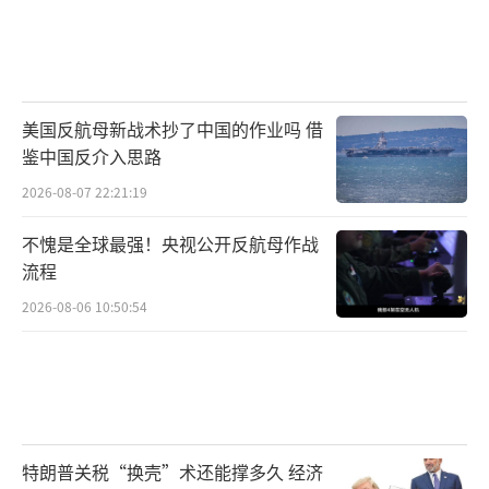
全政策部长级委员会作出。按照此前公布的流
程，总统和政府外交与安全政策部长级委员会
将于周日（15日）举行会议，以最终决定是否
申请加入北约并将此事提交议会。芬兰议会最
美国反航母新战术抄了中国的作业吗 借
早将于周一（16日）接受提议并召开特别会
鉴中国反介入思路
议。
2026-08-07 22:21:19
报道预计，芬兰的加入意向声明可能会在
不愧是全球最强！央视公开反航母作战
下周提交给北约，此后，芬兰将被邀请参
流程
加“入约”谈判，批准所需时间或在几个月到
2026-08-06 10:50:54
数年。
另外，据瑞典电视台5月12日报道，瑞典外
交大臣安·林德称，芬兰领导人支持该国加入
北约的声明将影响瑞典对加入北约的评
特朗普关税“换壳”术还能撑多久 经济