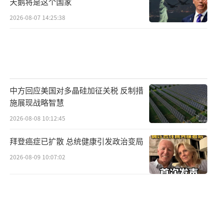
天鹅将是这个国家
芬兰距申请北约又近一步 俄严重警告
2026-08-07 14:25:38
5月12日，芬兰总理和总统发表共同声明支
持芬兰申请加入北约。事态按照之前公布的流
程发展，下一步芬兰议会将对此进行讨论表
决。而根据此前报道，瑞典也将与芬兰同步申
中方回应美国对多晶硅加征关税 反制措
请入约。两国预计在6月共同正式宣布申请决
施展现战略智慧
定。
2026-08-08 10:12:45
拜登癌症已扩散 总统健康引发政治变局
同日，俄罗斯总统发言人佩斯科夫在记者
会上发表回应称，芬兰加入北约的行为“绝
2026-08-09 10:07:02
对”会对俄罗斯构成威胁，而俄罗斯将会分析
此举对俄罗斯安全造成的后果。“这个军事集
团的扩张不会让欧洲乃至世界更稳定，”他