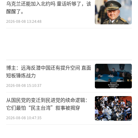
乌克兰还能加入北约吗 童话听够了，该
中，俄方在发起行动前就指出，北约的不断东
醒醒了。
扩对俄罗斯构成威胁。
2026-08-08 13:24:48
但另一方面，芬兰广播公司本月的最新民
调显示，76%的芬兰民众支持入约，只有12%
反对。在俄罗斯展开特别军事行动前，“入
约”支持率多年来一直徘徊在25%左右。
博主：远海反潜中国还有提升空间 直面
根据俄卫星社发布的文字稿，在被问到莫
短板锤炼战力
斯科可能如何回应芬兰成为北约成员国时，佩
2026-08-08 15:10:37
斯科夫今天再次强调，“北约正朝着我们的方
从国民党的变迁到民进党的续命逻辑：
向前进。因此，我们在分析中将会考虑所有这
它们最怕“民主台湾”叙事被揭穿
些举动（芬兰瑞典的入约申请），并制定必要
2026-08-08 10:47:35
措施，以平衡局势、并确保国家安全。”