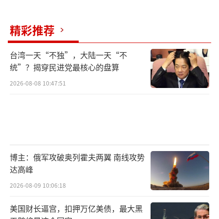
国“将欢迎并确保迅速接纳”。
4月14日，俄罗斯联邦安全委员会副主席、
精彩推荐
前总统德米特里·梅德韦杰夫警告，如果芬兰
台湾一天“不独”，大陆一天“不
和瑞典决定加入北约，将迫使俄罗斯在波罗的
统”？揭穿民进党最核心的盘算
海国家和斯堪的纳维亚半岛附近部署核武器。
2026-08-08 10:47:51
北约自1999年以来五次东扩
在美国的主导下，北约自1999年以来五次
东扩，成员国从16个增加到现在的30个，向东
推进1000多公里，直达俄罗斯边境。俄罗斯把
博主：俄军攻破奥列霍夫两翼 南线攻势
达高峰
北约东扩视为威胁俄方安全的“红线”，警告
芬兰和瑞典不要加入北约。
2026-08-09 10:06:18
美国财长逼宫，扣押万亿美债，最大黑
相关新闻