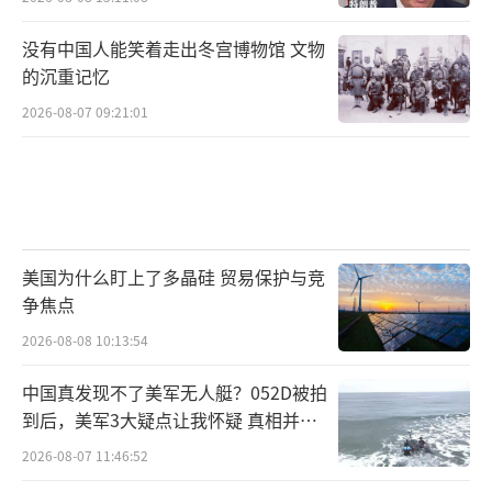
当地时间12日上午10时许，芬兰总统绍利
没有中国人能笑着走出冬宫博物馆 文物
的沉重记忆
·尼尼斯托和总理桑娜·马林发表联合声明，
2026-08-07 09:21:01
正式宣布支持芬兰申请加入北约。
图自芬兰广播公司
声明称，加入北约将加强芬兰的安全。作
为北约的成员，芬兰将加强整个防御联盟。声
美国为什么盯上了多晶硅 贸易保护与竞
明强调，芬兰必须“毫不拖延地”申请加入北
争焦点
约，政府希望在未来几天内迅速采取作出这一
2026-08-08 10:13:54
决定仍需采取的行政步骤。
中国真发现不了美军无人艇？052D被拍
到后，美军3大疑点让我怀疑 真相并非
芬兰广播公司（YLE）介绍，芬兰申请北约
如此
成员资格的决定将由芬兰总统和政府外交与安
2026-08-07 11:46:52