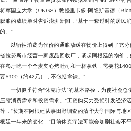
长。“目前用于衡量通货膨胀的数据基础可能已经不符
将军国立大学（UNGS）教授里卡多·阿隆斯基德（Ricard
膨胀的成绩单时告诉澎湃新闻，“基于一套过时的居民
的。”
以牺牲消费为代价的通胀放缓在物价上得到了充分
省拉努斯市经营一家废品回收厂，谈起阿根廷的物价，她
在餐厅吃一个全麦夹心烤吐司和一杯拿铁，需要花140
要5900（约42元），不包括拿铁。”
一切似乎符合“休克疗法”的基本路径，为使社会
压缩消费需求和投资需求。“工资购买力受损引发经济
等，”长期在阿根廷从事田野调查的清华大学国际与地
根廷一年来的变化，“目前休克疗法可能会加剧社会不平