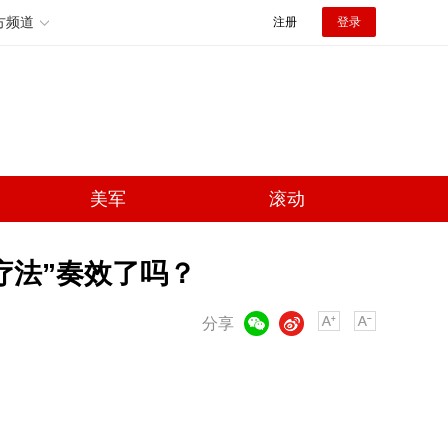
方频道
注册
登录
美军
滚动
疗法”奏效了吗？
微信
微博
分享