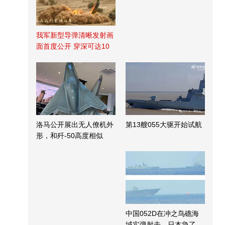
我军新型导弹清晰发射画
面首度公开 穿深可达10
米
洛马公开展出无人僚机外
第13艘055大驱开始试航
形，和歼-50高度相似
中国052D在冲之鸟礁海
域实弹射击，日本急了