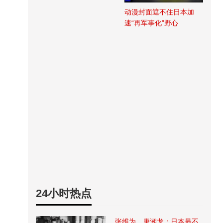
动漫封面遮不住日本加
速“再军事化”野心
24小时热点
张维为、唐湘龙：日本最不