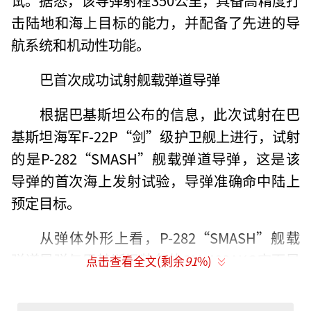
击陆地和海上目标的能力，并配备了先进的导
航系统和机动性功能。
巴首次成功试射舰载弹道导弹
根据巴基斯坦公布的信息，此次试射在巴
基斯坦海军F-22P“剑”级护卫舰上进行，试射
的是P-282“SMASH”舰载弹道导弹，这是该
导弹的首次海上发射试验，导弹准确命中陆上
预定目标。
从弹体外形上看，P-282“SMASH”舰载
弹道导弹与巴基斯坦装备的CM-400AKG空面导
点击查看全文(剩余
91
%)
弹有点相似，梯形主弹翼靠后，弹体尾部有四
个舵面。这种设计也出现在“法塔赫-2”远程