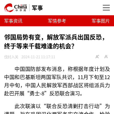
军事
军事资讯
军情参考
军事图片
邻国局势有变，解放军派兵出国反恐，
终于等来千载难逢的机会？
伐纣入关
2024-11-21 11:17:11
中国国防部发布消息，称根据年度计划及
中国和巴基斯坦两国军队共识，11月下旬至12
月中旬，中国人民解放军西部战区将组派兵力
赴巴开展“勇士-8”反恐联合演习。
此次联演以“联合反恐清剿打击行动”为
课题，旨在巩固深化两军务实交流合作、检验