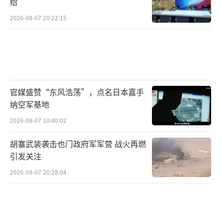
给
2026-08-07 20:22:15
而在去年6月，巴基斯坦总理办公室甚至直
官媒盛赞“东风浩荡”，点名日本嘉手
接公开，已经决定采购歼-35AE，当时这事传得
纳空军基地
沸沸扬扬，但似乎没什么下文，然后就被印度
2026-08-07 10:40:02
人跳出来各种说是谣言。
胡塞武装袭击也门政府军军营 战火再燃
巴基斯坦选择歼-35的理由，说穿了就两个
引发关注
字：刚需、好用。去年5月7日的印巴空战中，
2026-08-07 20:28:04
巴基斯坦空军凭借歼-10CE和霹雳-15的组合，
对印度取得了压倒性胜利。这场6:0的战绩验证
了中式空战体系的优越性。