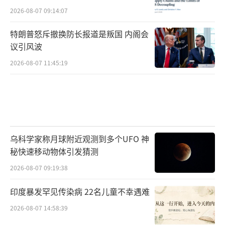
2026-08-07 09:14:07
说到这里，有朋友可能要问了：巴基斯坦
特朗普怒斥撤换防长报道是叛国 内阁会
经济并不宽裕，买这么高精尖的装备，钱从哪
议引风波
来？这个问题其实不用担心。去年5·7空战之
2026-08-07 11:45:19
后，巴基斯坦的军事实力有目共睹，沙特阿拉
伯很快就与其达成防务合作协议，说白了就是
沙特出钱、巴方出力，巴基斯坦负责保卫沙特
的安全，装备费用自然有人买单。这种金主赞
助的模式在中东和南亚并不新鲜，巴基斯坦采
乌科学家称月球附近观测到多个UFO 神
购中式装备，背后常常有海湾国家的资金支
秘快速移动物体引发猜测
持。哪怕买来歼-35A全部部署在本土，那也可
2026-08-07 09:19:38
以匀出更多四代战机协防沙特，大户总归是愿
印度暴发罕见传染病 22名儿童不幸遇难
意报销这笔钱的。
2026-08-07 14:58:39
有分析指出，中国军工有个不成文的规