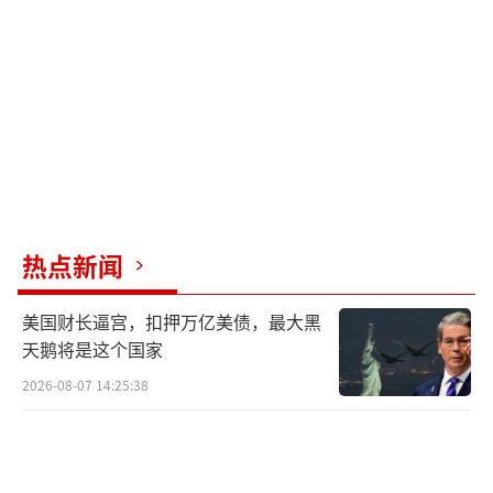
这架从FC-31技术验证机一路走来的中型隐
身战机，其实早就为出口铺好了路。2024年珠
海航展上，外贸型歼-35AE高调亮相，沈飞此前
也连续多年带着FC-31参加国际航展和防务展寻
求合作。推动国产五代机进入国际市场，这件
事一直在做，并没有什么禁忌。如今这官宣，
其实是水到渠成的事情。而就在上个月，央视
热点新闻
探访沈飞工厂时，画面中还露出了特殊编号和
涂装的歼-35A，被专家指出是外贸0001号机。
美国财长逼宫，扣押万亿美债，最大黑
天鹅将是这个国家
2026-08-07 14:25:38