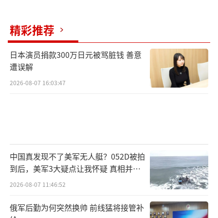
谁？答案并不难猜。早在2023年12月，巴基斯
坦空军参谋长扎希尔·西杜就公开表态，称"订
精彩推荐
购FC-31隐身战斗机的基础已经奠定"。此后，
巴基斯坦官方宣传海报中多次出现歼-35的身
日本演员捐款300万日元被骂脏钱 善意
遭误解
影，将其作为下一代空战力量的核心展示。
2026-08-07 16:03:47
中国真发现不了美军无人艇？052D被拍
到后，美军3大疑点让我怀疑 真相并非
如此
2026-08-07 11:46:52
俄军后勤为何突然换帅 前线猛将接管补