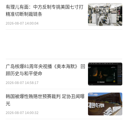
有理儿有面：中方反制专挑美国七寸打
精准切断制裁链条
从技术参数看，歼-35A双发设计、内置弹
2026-08-07 14:00:04
舱、雷达反射截面据称低至0.01平方米级别，
配合霹雳-16中远程空空导弹和先进航电系统，
具备先敌发现、先敌打击的能力。巴基斯坦虽
然也与美国关系较好，但F-35A肯定是买不到
的，歼-35AE就是唯一的五代机选择了，而且能
广岛核爆81周年央视播《奥本海默》 回
完美融入现有的中式空战体系中。
顾历史与和平使命
2026-08-07 14:58:17
一旦歼-35AE交付到位，南亚的空中态势就
要彻底改写。凭借隐身能力，巴基斯坦空军可
韩国被爆性贿赂世预赛裁判 足协丑闻曝
光
以穿透印度防空网络，对新德里等纵深目标实
施打击；而在空战中，五代机对四代机的优势
2026-08-07 14:00:32
是碾压性的，印度现役的阵风、苏-30MKI在歼-