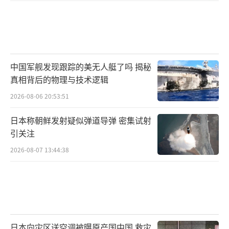
矩：自用型号形成完整战斗力一段时间后，才
会考虑出口简化版。歼-35海军型2024年底才上
舰测试，空军型2025年刚列装作战部队，甚至
产能也还在爬坡期。不过，中巴之间的军事合
中国军舰发现跟踪的美无人艇了吗 揭秘
作深度远超一般军贸关系，从枭龙联合研制到
真相背后的物理与技术逻辑
歼-10CE快速交付，双方已经建立了高度互信。
2026-08-06 20:53:51
如果歼-35A真的在2026年中期开始交付巴基斯
日本称朝鲜发射疑似弹道导弹 密集试射
坦，这将是中国高端航空装备出口的一个里程
引关注
碑。
2026-08-07 13:44:38
日本向灾区送空调被曝原产国中国 救灾