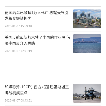
喜悦之余，巴方也看清了一个现实，现有
德国高温已致超1万人死亡 极端天气引
的歼-10CE机队足以压制印度四代机，但如果印
发粮食短缺担忧
度继续扩军，光靠同代机的质量优势就应付不
2026-08-07 15:59:40
过来了。印度空军正在推进采购114架阵风的计
美国反航母新战术抄了中国的作业吗 借
划，巴基斯坦需要一种能在代际上直接碾压对
鉴中国反介入思路
手的装备，而歼-35A恰好就是这个答案。
2026-08-07 22:21:19
印媒称歼-10CE引西方兴趣 巴基斯坦王
牌战机成焦点
2026-08-07 08:43:51