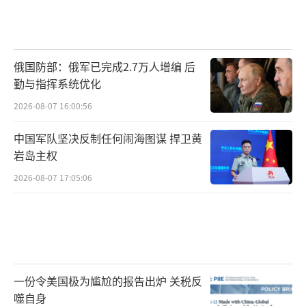
35A面前，雷达探测距离被大幅压缩，战场态势
感知完全不在一个层级。毕竟我用歼-10C就能
吊打你家全部战斗机，现在换成歼-35A，战况
俄国防部：俄军已完成2.7万人增编 后
只会更加惨烈。
勤与指挥系统优化
2026-08-07 16:00:56
中国军队坚决反制任何闹海图谋 捍卫黄
岩岛主权
2026-08-07 17:05:06
一份令美国极为尴尬的报告出炉 关税反
噬自身