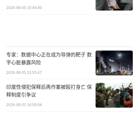
2026-08-05 16:54:40
专家：数据中心正在成为导弹的靶子 数
字心脏暴露风险
2026-08-05 22:55:47
▲“战区”网站已经掩饰不住自己的沮丧
了
印度性侵犯保释后再作案被殴打身亡 保
释制度引争议
从技术上来讲，轰炸机本身对机动等要求
2026-08-05 16:59:04
就比较低，远比战斗机更适合应用，有人驾驶
型号指挥无人僚机群作战的模式。国内花费这
么大资源，开发人类历史上最大的无人轰炸