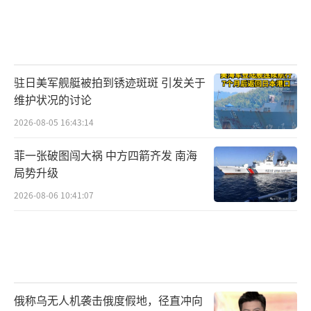
驻日美军舰艇被拍到锈迹斑斑 引发关于
维护状况的讨论
2026-08-05 16:43:14
菲一张破图闯大祸 中方四箭齐发 南海
局势升级
2026-08-06 10:41:07
俄称乌无人机袭击俄度假地，径直冲向