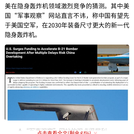
美在隐身轰炸机领域激烈竞争的猜测。其中美
国“军事观察”网站直言不讳，称中国有望先
于美国空军，在2030年装备尺寸更大的新一代
隐身轰炸机。
▲“军事观察”网站的观点很犀利
点击查看全文(剩余
81
%)