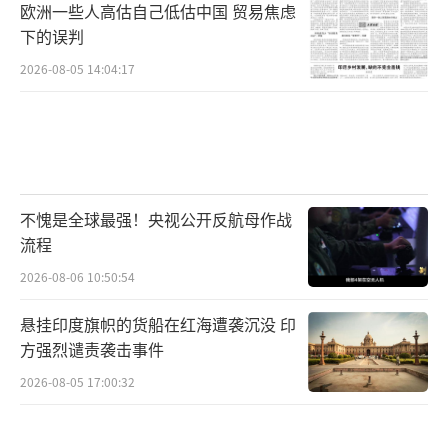
欧洲一些人高估自己低估中国 贸易焦虑
▲F-47理论上有后发制人的机会
下的误判
F-47和“特朗普”级战列舰，虽然普遍被
2026-08-05 14:04:17
认为不靠谱，但这其实是技术和工程制造问
题。在冷战期间，这种对手先验证新思路，并
表现出卓绝战斗力的机遇，简直是苏联军工梦
寐以求的场景。图-160、苏-27等经典装备，都
不愧是全球最强！央视公开反航母作战
属于苏联后发制人，精准利用美国人经验的硕
流程
果。哪怕现在，美国航空工业也有吸取歼-36、
2026-08-06 10:50:54
歼-50经验的机会，只不过整个美国军工产业的
凋零，导致可能性很低而已。相比之下，B-21
悬挂印度旗帜的货船在红海遭袭沉没 印
方强烈谴责袭击事件
是在道路已经明确的情况下，遇到了以“轰-2
0”为核心的新一代技术体系的压制，进退两
2026-08-05 17:00:32
难。