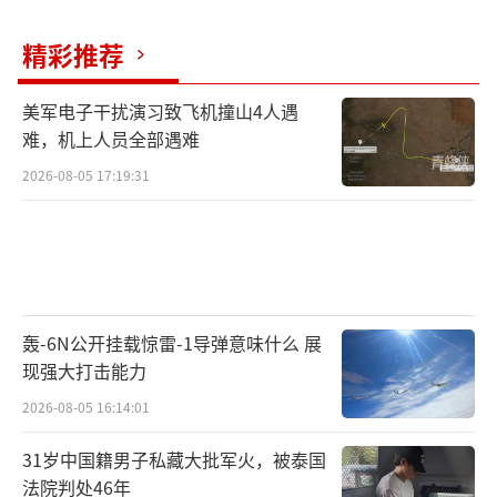
自喜
精彩推荐
而正如同歼-36和歼-50技术水平、发展速
度远超美国预期一样，中国隐身战略轰炸机在B
美军电子干扰演习致飞机撞山4人遇
难，机上人员全部遇难
-21首飞之后，忽然像开了挂一样突飞猛进。以
2026-08-05 17:19:31
目前资料相对较多，“战区”网站多次报道的
无人隐身战略轰炸机为例，其翼展预估为173英
尺（约52米），B-21则只有40米左右。因此推
导出的基础数据，让美国人都沉默了，相应代
号也从“WZ-X”变成“马兰怪兽”。既然无人
轰-6N公开挂载惊雷-1导弹意味什么 展
版本都是这个水平，那么传说中原本对标B-2
现强大打击能力
A，后来发现性能还是不够，推倒重来的有人驾
2026-08-05 16:14:01
驶版“轰-20”，水平有多高可想而知。
31岁中国籍男子私藏大批军火，被泰国
法院判处46年