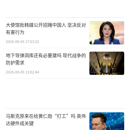
大使馆批韩媒公开招赌中国人 坚决反对
有害行为
2026-08-05 17:03:22
地下导弹洞库还有必要建吗 现代战争的
防护需求
2026-08-05 13:02:44
▲中航工业在高端隐身无人机领域表现非
常优秀
推到重来理论上可以追上，但美国空军是
马斯克原来在给黄仁勋“打工”吗 英伟
达硬件成关键
真没有整个信心。那就只能全力加速，力求赶