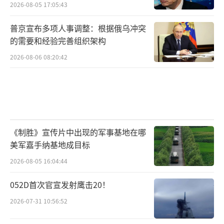
在“轰-20”之前服役，然后利用先手优势再谋
2026-08-05 17:05:43
求转型，这也就是B-21获得拨款一涨再涨的关
普京宣布多项人事调整：根据俄乌冲突
键。问题在于，就算美军真能争取到一两年时
的需要和经验完善组织架构
间，以其现在仿制伊朗“小摩托”都费劲的无
2026-08-06 08:20:42
人机水平，想追上中航工业在高端战略无人机
领域的优势，也是千难万难。
（责任编辑：傅鑫）
《制胜》宣传片中出现的军事基地在哪
美军嘉手纳基地成目标
2026-08-05 16:04:44
052D首次官宣发射鹰击20！
2026-07-31 10:56:52