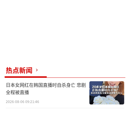
▲轰-6K实际上起到了“战略掩护”的作用
热点新闻
问题在于，哪怕美国空军已经一再降低要
日本女网红在韩国直播时自杀身亡 悲剧
求，但仍然赶不上美国工业的堕落速度。承包
全程被直播
商诺斯洛普因为当年在B-2A项目里的优秀表
2026-08-06 09:21:46
现，给很多人留下良好印象。但实际上新批次F
-35无法搭载雷达，就是因为诺斯洛普开发的氮
化镓雷达拖延多年，毕竟谁也无法在整个体系