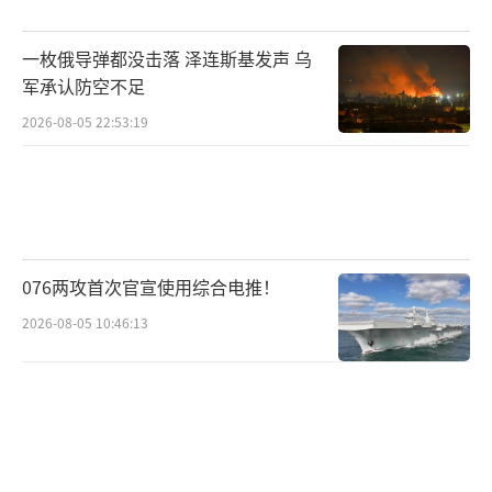
凋零的背景下独善其身。就B-21项目而言，首
飞已经比预期晚了两年时间，不生产原型机，
一枚俄导弹都没击落 泽连斯基发声 乌
军承认防空不足
直接小批量试生产并测试的模式更是隐患巨大
（欧洲A-400M就深受其患），想要在2030年彻
2026-08-05 22:53:19
底成熟并服役，基本不可能。
076两攻首次官宣使用综合电推！
2026-08-05 10:46:13
▲美国空军一度因为B-21发展领先而沾沾