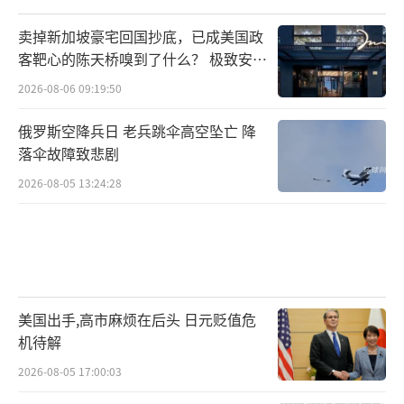
机，搭配满战力版“轰-20”，理论攻击强度和
装备成本，确实远强于美国空军仍然执着的全
卖掉新加坡豪宅回国抄底，已成美国政
有人模式。而最让美国人绝望的是，由于国内
客靶心的陈天桥嗅到了什么？ 极致安全
的追寻
公布技术理念的时间节点，是在B-21首飞之
2026-08-06 09:19:50
后，所以美国空军已经没有临时掉头的机会
俄罗斯空降兵日 老兵跳伞高空坠亡 降
了。
落伞故障致悲剧
2026-08-05 13:24:28
美国出手,高市麻烦在后头 日元贬值危
机待解
2026-08-05 17:00:03