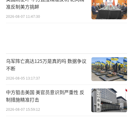
线电传输信号，传统电子干扰直接就给免疫掉
准反制美方挑衅
了，只能靠硬杀伤才能拦住。
2026-08-07 11:47:30
2025年1月，乌军在库尔斯克州方向突然发
动一轮大规模攻击，大量使用电子干扰，导致
不少俄军自杀式无人机无法完成任务，但是随
着俄军大量投入光纤无人机后，这些干扰就基
乌军阵亡高达125万是真的吗 数据争议
本失效了。
不断
2026-08-05 13:17:37
中方狙击美国 美官员意识到严重性 反
制措施精准打击
2026-08-07 15:59:12