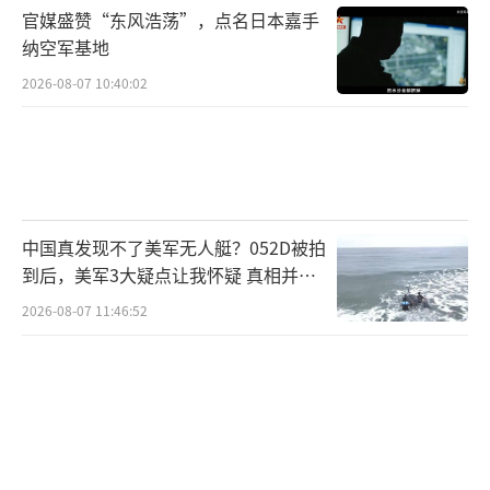
官媒盛赞“东风浩荡”，点名日本嘉手
纳空军基地
2026-08-07 10:40:02
中国真发现不了美军无人艇？052D被拍
跟传统的无线电遥控无人机不同，光纤无
到后，美军3大疑点让我怀疑 真相并非
人机是通过光纤连接无人机和操作员，来传输
如此
2026-08-07 11:46:52
控制信号和视频数据的，由于光纤以光脉冲形
式传输数据，所以它不仅抗干扰能力极强，而
且带宽更宽，能实时回传高清战场画面，使操
控员如同身临其境，精准地锁定装甲车辆、工
事，甚至能分辨士兵还是平民。