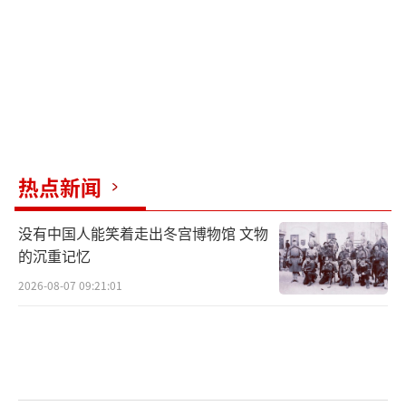
今日头条的头条精选频道有很多专业讲
解，无人机技术发展到今天，什么样的无人机
最难防，想必大家已经心里有数了，现在的低
热点新闻
空无人机，尤其是光纤无人机，俨然已经成了
战场上最难缠的角色。
没有中国人能笑着走出冬宫博物馆 文物
的沉重记忆
2026-08-07 09:21:01