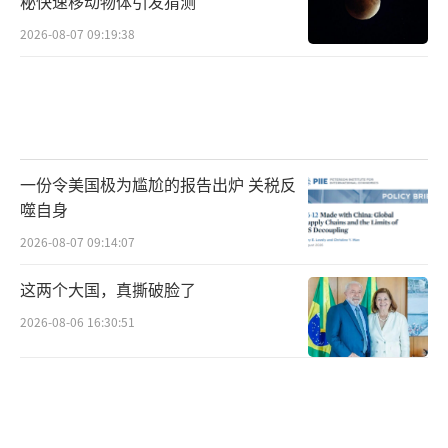
秘快速移动物体引发猜测
经临空了，地面轻武器很难做到有效抗击。
2026-08-07 09:19:38
一份令美国极为尴尬的报告出炉 关税反
噬自身
2026-08-07 09:14:07
这两个大国，真撕破脸了
二来这种光纤无人机隐蔽性极强，它们的
2026-08-06 16:30:51
体积一般都很小，无论是普通四旋翼无人机、F
PV无人机，雷达反射面积都极小，普通雷达很
容易就会把它们的信号当作地面杂波给滤掉，
很难被精准捕捉，再加上它在飞行时不向外辐