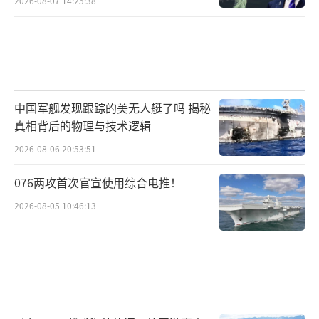
2026-08-07 14:25:38
中国军舰发现跟踪的美无人艇了吗 揭秘
真相背后的物理与技术逻辑
2026-08-06 20:53:51
076两攻首次官宣使用综合电推！
它可以搭载1到2公斤高爆弹、破甲弹或燃
2026-08-05 10:46:13
烧弹进行自杀式攻击，还优化了光纤释放机
制，能避免线缆缠绕。
它经常潜伏在道路旁、林线附近，待敌方
载具接近时突然启动，实施近距离猎杀，这种