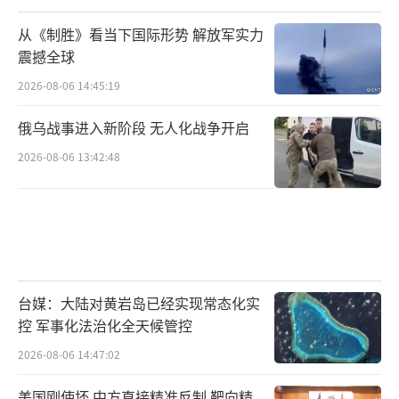
射电磁信号，所以隐蔽性极高，能在敌方毫无
从《制胜》看当下国际形势 解放军实力
察觉的情况下悄然接近目标。
震撼全球
2026-08-06 14:45:19
俄乌战事进入新阶段 无人化战争开启
2026-08-06 13:42:48
台媒：大陆对黄岩岛已经实现常态化实
控 军事化法治化全天候管控
再一个就是光纤无人机的抗干扰能力极
2026-08-06 14:47:02
强，它的信号传输就靠后面拉的光纤，不靠无
美国刚使坏 中方直接精准反制 靶向精