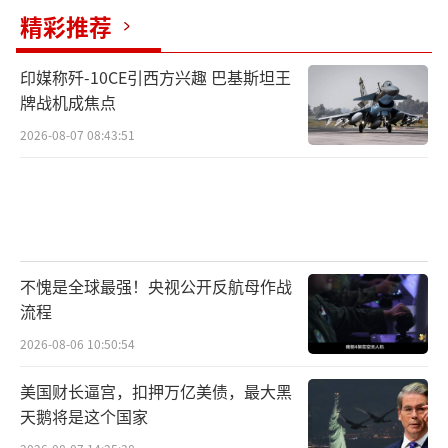
精彩推荐
印媒称歼-10CE引西方兴趣 巴基斯坦王
牌战机成焦点
2026-08-07 08:43:51
不愧是全球最强！央视公开反航母作战
像乌克兰“猛禽雷博夫”光纤无人机，就
流程
是基于民用FPV穿越机改进而成的，制造成本
2026-08-06 10:50:54
只有2000到3000美元，最高速度120千米/小
美国财长逼宫，扣押万亿美债，最大黑
时，作战半径5到10公里，续航时间20~30分
天鹅将是这个国家
钟。