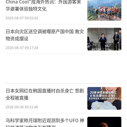
伏击战术让俄军很是头疼。
China Cool"成海外热词：外国游客来
华避暑体验独特文化
2026-08-07 09:02:42
日本向灾区送空调被曝原产国中国 救灾
物资成摆设
2026-08-07 09:17:28
日本女网红在韩国直播时自杀身亡 悲剧
这种光纤无人机之所以不好对付，首先来
全程被直播
说是因为它的飞行高度很低，最低能飞到离地2
2026-08-06 09:21:46
-3米，这个高度刚好是雷达的盲区，而且离地
乌科学家称月球附近观测到多个UFO 神
面也不高，等地面人员发现的时候，就基本已