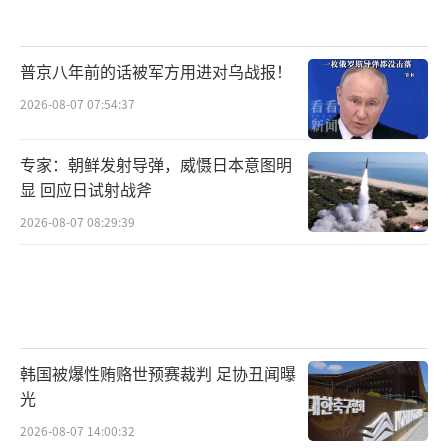
普京八年前的话被军方用进对乌战报！
据统计，在双方广泛使用电子干扰设备的
2026-08-07 07:54:37
区域，传统无线FPV无人机失效率高达70%，
而光纤型号仍能保持90%以上的任务完成率。
专家：朝鲜发射导弹，威慑日本意图明
显 回应日试射战斧
在俄乌战场上，光纤无人机首次大规模应
用应该就是2024年8月，俄罗斯用来应对乌克兰
2026-08-07 08:29:39
对俄罗斯库尔斯克地区跨境突袭的，然后打那
时候开始，双方都是食髓知味，都把它当作低
价高效的作战工具，战术战法演进飞速，战果
也是越来越惊人。
韩国被爆性贿赂世预赛裁判 足协丑闻曝
光
2026-08-07 14:00:32