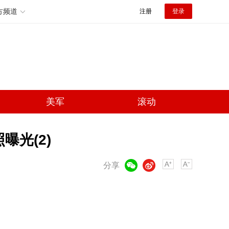
方频道
注册
登录
美军
滚动
曝光(2)
微信
微博
分享