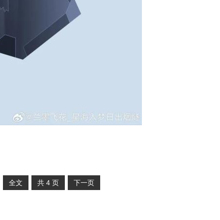
全文
共
4
页
下一页