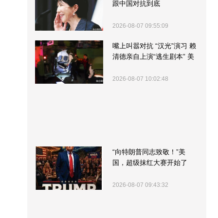
跟中国对抗到底
2026-08-07 09:55:09
嘴上叫嚣对抗 “汉光”演习 赖
清德亲自上演“逃生剧本” 美
军方围观“服务”
2026-08-07 10:02:48
“向特朗普同志致敬！”美
国，超级抹红大赛开始了
2026-08-07 09:43:32