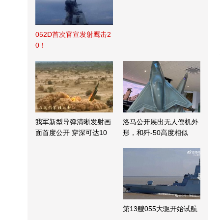
052D首次官宣发射鹰击2
0！
我军新型导弹清晰发射画
洛马公开展出无人僚机外
面首度公开 穿深可达10
形，和歼-50高度相似
米
第13艘055大驱开始试航