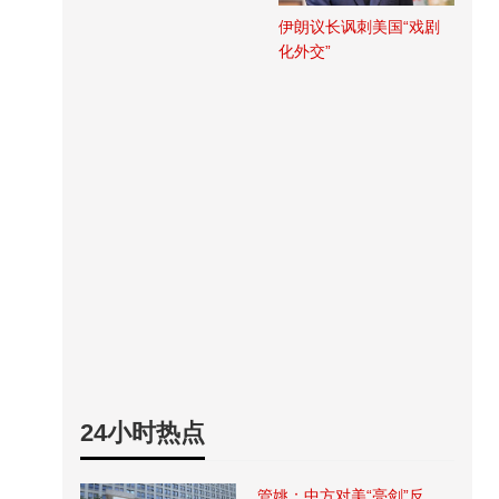
伊朗议长讽刺美国“戏剧
化外交”
24小时热点
管姚：中方对美“亮剑”反