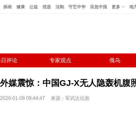
插画
健康
公益
优选
法制
守艺中华
应急中国
更多
地
每日评论
专家观点
俄乌
外媒震惊：中国GJ-X无人隐轰机腹照
2026-01-08 09:44:47
来源：军武次位面