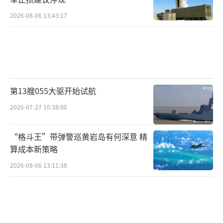
伴随着微光
2026-08-06 13:43:17
两艘舰艇组成补给队形
官兵通过信号荧光棒
与受补舰进行视觉通信
第13艘055大驱开始试航
官兵们全神贯注
2026-07-27 10:38:00
顺利完成补给任务
“格斗王”带弹警巡黄岩岛有何深意 精
算成本新策略
2026-08-06 13:11:38