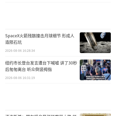
成功救起“落水人员”
SpaceX火箭残骸撞击月球细节 形成人
造陨石坑
2026-08-06 16:28:34
纽约市长登台发言遭台下喊嘘 讲了30秒
后匆匆离台 听众倒竖拇指
2026-08-06 16:31:19
▲编队航行