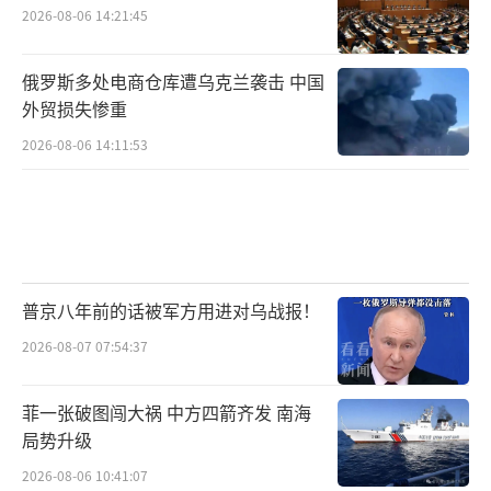
2026-08-06 14:21:45
▲舰机协同搜救
俄罗斯多处电商仓库遭乌克兰袭击 中国
补给完毕，新的特情不期而至
外贸损失惨重
“前方发现‘落水人员’，救生部
2026-08-06 14:11:53
署……”
接到指令，舰载直升机升空
编队各舰快速机动至
普京八年前的话被军方用进对乌战报！
“落水人员”点位附近
2026-08-07 07:54:37
在直升机的引导下
菲一张破图闯大祸 中方四箭齐发 南海
局势升级
使用救生器材
2026-08-06 10:41:07