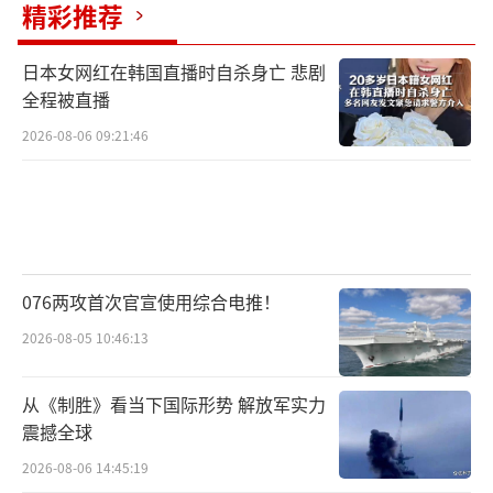
精彩推荐
日本女网红在韩国直播时自杀身亡 悲剧
全程被直播
2026-08-06 09:21:46
▲呼伦湖舰为日照舰进行补给
“战斗”持续进行
“接上级通报，紧急前出为编队舰艇进行
076两攻首次官宣使用综合电推！
补给”
2026-08-05 10:46:13
规划补给航线、备便补给器材
从《制胜》看当下国际形势 解放军实力
各舰艇组成一横一纵补给队形
震撼全球
2026-08-06 14:45:19
指挥员下令进行补给对接