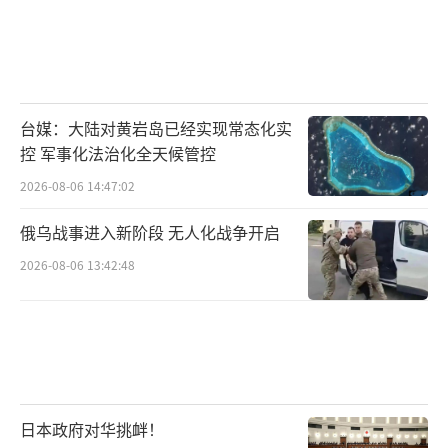
一场战斗条件下海上补给迅即展开
油料通过管路
台媒：大陆对黄岩岛已经实现常态化实
源源不断输送到各舰
控 军事化法治化全天候管控
2026-08-06 14:47:02
俄乌战事进入新阶段 无人化战争开启
2026-08-06 13:42:48
日本政府对华挑衅！