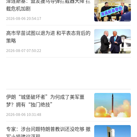
泽连斯基：盟友援乌导弹拦截器大降 拦
截危机加剧
2026-08-06 20:54:17
高市早苗试图以退为进 和平表态背后的
策略
2026-08-07 07:50:22
▲夜间海上综合补给
夕阳西下，硝烟未散
伊朗“城堡破坏者”为何成了美军噩
梦？拥有“独门绝技”
夜间海上综合补给即将展开
2026-08-06 10:31:48
夜色中，数艘战舰破浪前行
专家：涉台问题特朗普教训还没吃够 撤
军止损建议浮现