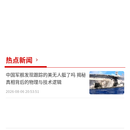
▲舰艇编队运动
“发现不明水面目标，战斗警报！”
编队刚抵达训练海域
官兵突然发现
热点新闻
前方有“敌”舰艇编队活动
各舰立即转入战斗部署
中国军舰发现跟踪的美无人艇了吗 揭秘
真相背后的物理与技术逻辑
组成防御队形
2026-08-06 20:53:51
展开编队综合攻防操演