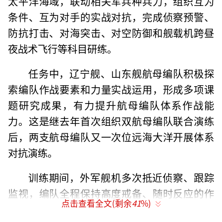
太平洋海域，联动相关军兵种兵力，组织互为
条件、互为对手的实战对抗，完成侦察预警、
防抗打击、对海突击、对空防御和舰载机跨昼
夜战术飞行等科目研练。
任务中，辽宁舰、山东舰航母编队积极探
索编队作战要素和力量实战运用，形成多项课
题研究成果，有力提升航母编队体系作战能
力。这是继去年首次组织双航母编队联合演练
后，两支航母编队又一次位远海大洋开展体系
对抗演练。
训练期间，外军舰机多次抵近侦察、跟踪
监视，编队全程保持高度戒备、随时反应的作
点击查看全文(剩余
41
%)
战状态，多次组织舰载机战斗起飞，专业稳妥