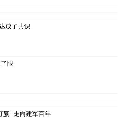
民达成了共识
红了眼
赢” 走向建军百年