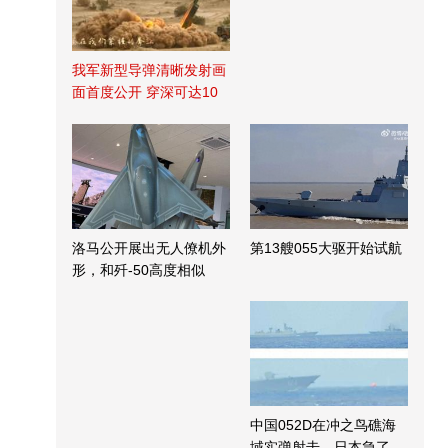
我军新型导弹清晰发射画
面首度公开 穿深可达10
米
洛马公开展出无人僚机外
第13艘055大驱开始试航
形，和歼-50高度相似
中国052D在冲之鸟礁海
域实弹射击，日本急了