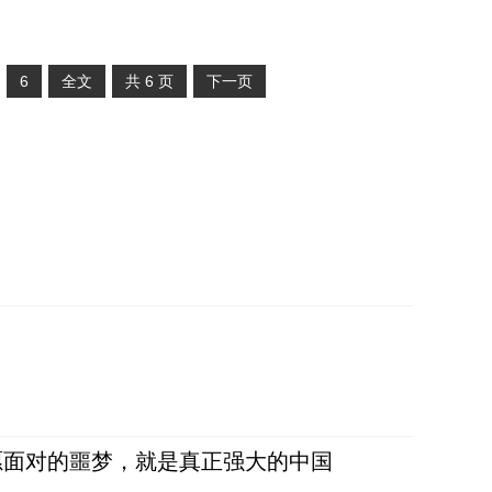
6
全文
共
6
页
下一页
愿面对的噩梦，就是真正强大的中国