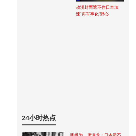
动漫封面遮不住日本加
速“再军事化”野心
24小时热点
张维为、唐湘龙：日本最不