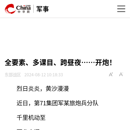
军事
全要素、多课目、跨昼夜……开炮！
东部战区
2024-08-12 10:18:33
烈日炎炎，黄沙漫漫
近日，第71集团军某旅炮兵分队
千里机动至