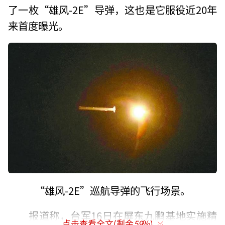
了一枚“雄风-2E”导弹，这也是它服役近20年
来首度曝光。
“雄风-2E”巡航导弹的飞行场景。
报道称，台军16日在屏东九鹏基地实施精
点击查看全文(剩余
59
%)