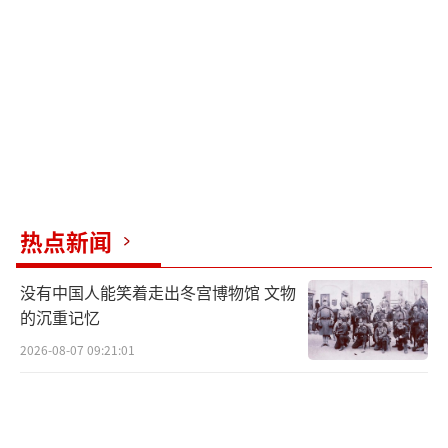
台媒此前报道称，早在上世纪90年代，李
登辉当局就编列预算开始研发“雄风-2E”巡航
导弹，其间还一度因系统整合上的问题导致测
试失败，直到2008年该导弹才通过测评开始量
产。台军曾宣称，“该导弹使台湾首度具备对
大陆纵深战略打击的能力，包括广州到上海一
热点新闻
线战略目标都在打击范围内”。但大陆专家认
为，该导弹属于亚音速巡航导弹，整体性能已
没有中国人能笑着走出冬宫博物馆 文物
经落后，拦截难度不大。而且“雄风-2E”虽然
的沉重记忆
号称最大射程1000公里，但台军缺乏远程打击
2026-08-07 09:21:01
需要的战略侦察、中段制导等关键技术，实际
威胁很有限。