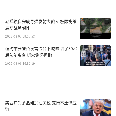
老兵独自完成导弹发射太戳人 极限挑战
展现战场韧性
2026-08-07 09:07:53
纽约市长登台发言遭台下喊嘘 讲了30秒
后匆匆离台 听众倒竖拇指
2026-08-06 16:31:19
美宣布对多晶硅加征关税 支持本土供应
链