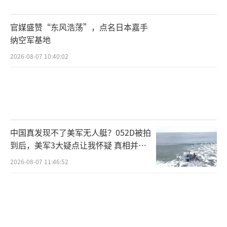
伊斯兰革命卫队公共关系部门称，革命卫队在
官媒盛赞“东风浩荡”，点名日本嘉手
行动中摧毁了位于巴林的美军第五舰队和位于
纳空军基地
科威特阿里·萨利姆空军基地的85处重要美军
2026-08-07 10:40:02
设施。
目前，伊朗国内高度敏感，伊朗政府与军
方不畏美方报复与其在海峡问题上对峙博弈，
且在遭到打击后立即对美军在地区的基地发起
中国真发现不了美军无人艇？052D被拍
还击，表明伊朗将掌握霍尔木兹海峡控制权视
到后，美军3大疑点让我怀疑 真相并非
为不可妥协的底线。同时，伊朗作出强硬反应
如此
2026-08-07 11:46:52
也是试图在国内群情激愤的特殊节点，对内塑
造不惧施压、毫不妥协的形象。
日本能源经济研究所中东研究中心主任研