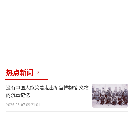
一步强化对海峡通行规则的控制。另一方面，
美国也试图通过展示军事优势，向地区盟友证
明其仍然有能力维护所谓“航行自由”。
相比此前规模有限的打击，此次美方行动
的强度明显提升。美军中央司令部称，美军打
击了超过80个伊朗目标，包括防空系统、指挥
控制网络、海岸雷达站点、反舰导弹能力，以
热点新闻
及超过60艘小型快艇。此外，美方宣布撤销日
没有中国人能笑着走出冬宫博物馆 文物
前对伊朗石油的生产、交付和销售为期60天的
的沉重记忆
授权，恢复对伊朗的石油制裁。
2026-08-07 09:21:01
伊朗方面指责美国违反谅解备忘录，并迅
速作出回应。伊朗军方称，已动用无人机对美
军在巴林的谢赫伊萨空军基地实施打击。伊朗