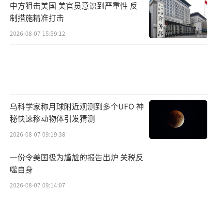
中方狙击美国 美官员意识到严重性 反
商船，另一方面是在一众北约盟友面前展现其
制措施精准打击
强硬外交姿态。随着中期选举临近，特朗普也
2026-08-07 15:59:12
有意在对伊政策上展现一定强硬姿态，以稳固
国内选民基本盘。
此次冲突进一步暴露出当前美伊谅解备忘
录的脆弱性。此前双方通过谈判达成的安排并
乌科学家称月球附近观测到多个UFO 神
没有真正解决围绕霍尔木兹海峡管理权、地区
秘快速移动物体引发猜测
军事存在以及安全规则的根本分歧。未来一段
2026-08-07 09:19:38
时间，美伊或将维持“边打边谈”的状态。而
一份令美国极为尴尬的报告出炉 关税反
霍尔木兹海峡这一核心矛盾能否找到最低限度
噬自身
的共识，将成为决定后续谈判能否继续推进、
2026-08-07 09:14:07
当前谅解备忘录框架能否延续的关键。
（责任编
辑：卢其龙 CM0882）