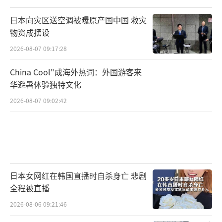
伊朗议会议长卡利巴夫指责美国违反谅解备忘
录，包括违反霍尔木兹海峡通行安排、恢复石
日本向灾区送空调被曝原产国中国 救灾
物资成摆设
油制裁以及发动军事袭击，并表示“霸权和敲
2026-08-07 09:17:28
诈勒索的时代已经结束”。伊朗军方则强调，
伊朗绝不允许任何国家干涉海峡事务，唯一安
China Cool"成海外热词：外国游客来
全航线是由伊朗确定的航线。虽然此前通过斡
华避暑体验独特文化
旋渠道与美国保持技术沟通，但伊朗不会接受
2026-08-07 09:02:42
以军事压力换取让步。尤其是在当下伊朗民众
同仇敌忾、团结一致的背景下，维护“抵
抗”和“主权”的政治姿态，对伊朗决策层而
言具有重要意义。
日本女网红在韩国直播时自杀身亡 悲剧
特朗普选择在北约峰会这一全球高度关注
全程被直播
的外交场合宣称美伊停火协议破裂，一方面是
2026-08-06 09:21:46
对伊朗再度极限施压，以此威胁伊方停止袭击