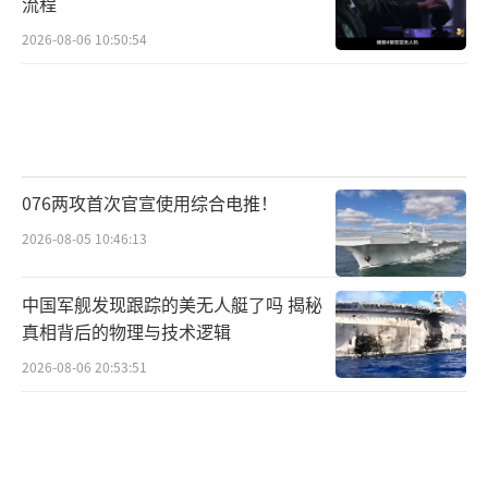
流程
争。伊朗坚持认为，根据此前达成的谅解备忘
录，霍尔木兹海峡安全管理和船舶通行协调机
2026-08-06 10:50:54
制应由伊朗主导，所有船只必须按照伊方指定
航线和程序通行。而美国则试图推动国际航运
使用由其支持的替代路线，强调国际水道自由
通行原则。
076两攻首次官宣使用综合电推！
与此同时，美国选择恢复对伊朗的石油制
2026-08-05 10:46:13
裁。此前，伊朗在谈判中的一个核心诉求就是
解除石油出口限制。美方仅过去两周多的时间
中国军舰发现跟踪的美无人艇了吗 揭秘
真相背后的物理与技术逻辑
便重新收紧制裁，这意味着美国并未将缓解伊
2026-08-06 20:53:51
朗经济作为单方面让步，而是继续把制裁作为
调节谈判进程的重要杠杆。
针对这一轮的打击，伊朗方面反应强烈。