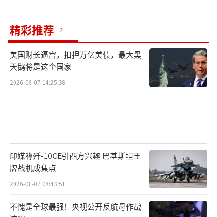
究员远藤健太郎认为，伊朗已认识到，霍尔木
兹海峡议题是比核问题更有分量的外交筹码。
精彩推荐
为掌握谈判主动权，伊朗在与美国进入有关核
问题的谈判前不会在掌控海峡问题上退缩。
美国财长逼宫，扣押万亿美债，最大黑
天鹅将是这个国家
美国则试图通过有限军事打击来获得海峡
2026-08-07 14:25:38
博弈的主动权，并建立军事威慑。若在商船遇
袭后不作回应，将导致美国在与伊朗的海峡通
航博弈中陷入被动，并进一步削弱其在地区安
全事务中的威信。
印媒称歼-10CE引西方兴趣 巴基斯坦王
当前美伊之间的矛盾已不再局限于单一军
牌战机成焦点
事报复，而是持续围绕霍尔木兹海峡控制权展
2026-08-07 08:43:51
开更深层次博弈。近期海峡冲突的核心仍然是
双方围绕“谁有权制定海峡通行规则”的竞
不愧是全球最强！央视公开反航母作战