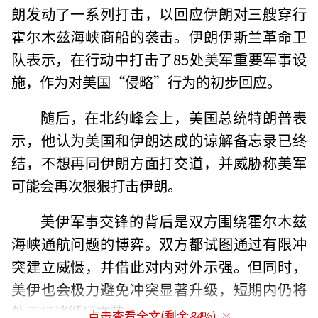
朗发动了一系列打击，以回应伊朗对三艘穿行
霍尔木兹海峡商船的袭击。伊朗伊斯兰革命卫
队表示，在行动中打击了85处美军重要军事设
施，作为对美国“侵略”行为的初步回应。
随后，在北约峰会上，美国总统特朗普表
示，他认为美国和伊朗达成的谅解备忘录已终
结，不想再同伊朗方面打交道，并威胁称美军
可能会再次狠狠打击伊朗。
美伊军事交锋的背后是双方围绕霍尔木兹
海峡通航问题的博弈。双方都试图通过有限冲
突建立威慑，并借此对内对外示强。但同时，
美伊也会极力避免冲突显著升级，短期内仍将
处于打谈循环态势。
点击查看全文(剩余
84
%)