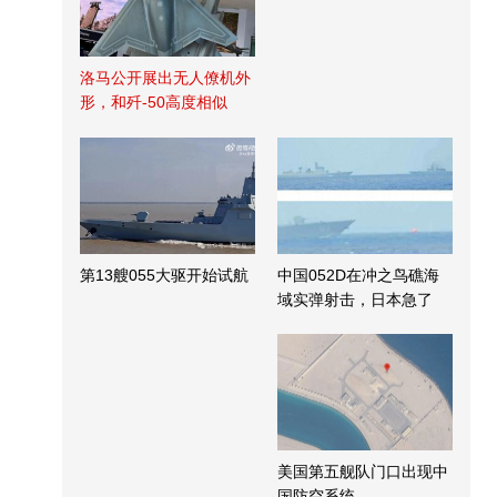
洛马公开展出无人僚机外
形，和歼-50高度相似
第13艘055大驱开始试航
中国052D在冲之鸟礁海
域实弹射击，日本急了
美国第五舰队门口出现中
国防空系统