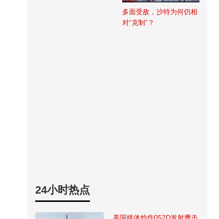
多面受敌，沙特为何仍相
对“克制”？
24小时热点
美国媒体炒作052D发射鹰击