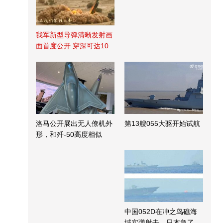
我军新型导弹清晰发射画
面首度公开 穿深可达10
米
洛马公开展出无人僚机外
第13艘055大驱开始试航
形，和歼-50高度相似
中国052D在冲之鸟礁海
域实弹射击，日本急了