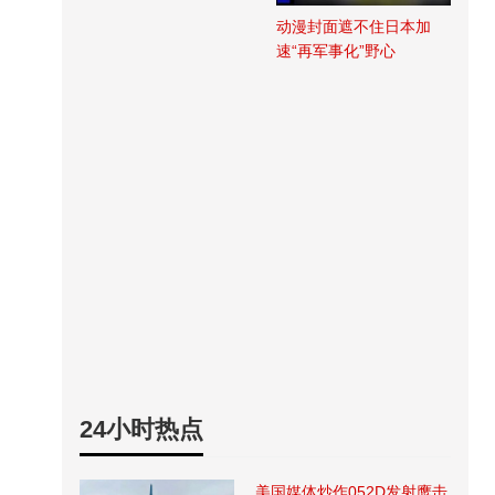
动漫封面遮不住日本加
速“再军事化”野心
24小时热点
美国媒体炒作052D发射鹰击