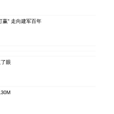
赢” 走向建军百年
红了眼
30M