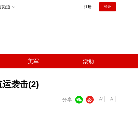
方频道
注册
登录
美军
滚动
运袭击(2)
微信
微博
分享